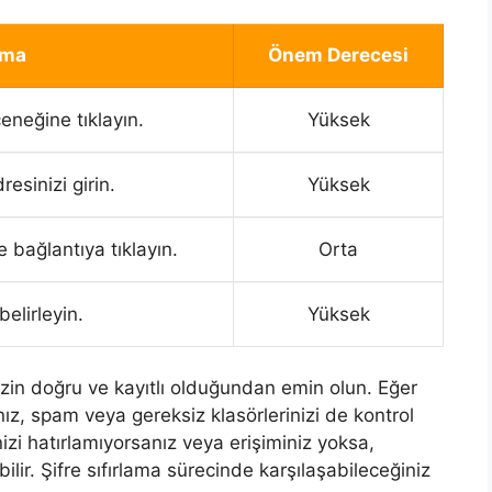
ama
Önem Derecesi
eneğine tıklayın.
Yüksek
resinizi girin.
Yüksek
 bağlantıya tıklayın.
Orta
belirleyin.
Yüksek
izin doğru ve kayıtlı olduğundan emin olun. Eğer
z, spam veya gereksiz klasörlerinizi de kontrol
izi hatırlamıyorsanız veya erişiminiz yoksa,
lir. Şifre sıfırlama sürecinde karşılaşabileceğiniz