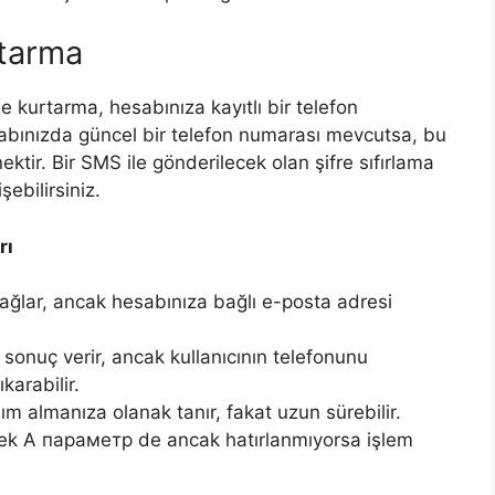
rtarma
le kurtarma, hesabınıza kayıtlı bir telefon
sabınızda güncel bir telefon numarası mevcutsa, bu
ektir. Bir SMS ile gönderilecek olan şifre sıfırlama
ebilirsiniz.
rı
sağlar, ancak hesabınıza bağlı e-posta adresi
 sonuç verir, ancak kullanıcının telefonunu
arabilir.
dım almanıza olanak tanır, fakat uzun sürebilir.
enek A параметр de ancak hatırlanmıyorsa işlem