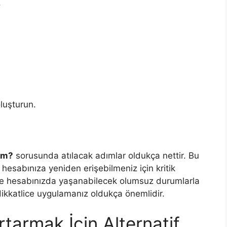
.
oluşturun.
ım?
sorusunda atılacak adımlar oldukça nettir. Bu
 hesabınıza yeniden erişebilmeniz için kritik
yle hesabınızda yaşanabilecek olumsuz durumlarla
dikkatlice uygulamanız oldukça önemlidir.
rtarmak İçin Alternatif