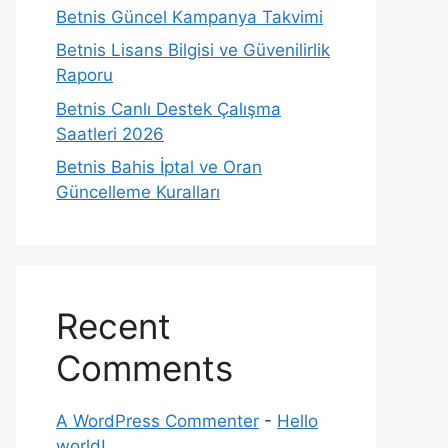
Betnis Güncel Kampanya Takvimi
Betnis Lisans Bilgisi ve Güvenilirlik
Raporu
Betnis Canlı Destek Çalışma
Saatleri 2026
Betnis Bahis İptal ve Oran
Güncelleme Kuralları
Recent
Comments
A WordPress Commenter
-
Hello
world!