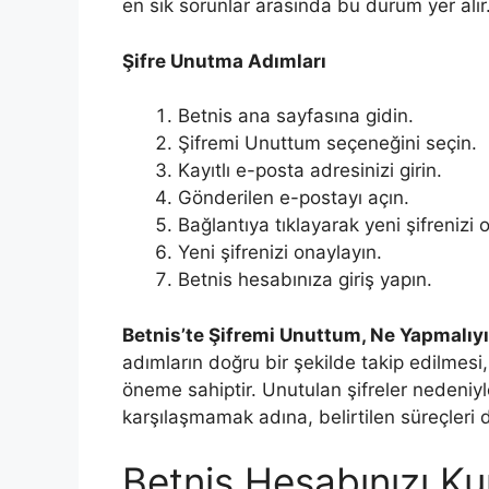
en sık sorunlar arasında bu durum yer alır
Şifre Unutma Adımları
Betnis ana sayfasına gidin.
Şifremi Unuttum seçeneğini seçin.
Kayıtlı e-posta adresinizi girin.
Gönderilen e-postayı açın.
Bağlantıya tıklayarak yeni şifrenizi 
Yeni şifrenizi onaylayın.
Betnis hesabınıza giriş yapın.
Betnis’te Şifremi Unuttum, Ne Yapmalıy
adımların doğru bir şekilde takip edilmesi,
öneme sahiptir. Unutulan şifreler nedeni
karşılaşmamak adına, belirtilen süreçleri 
Betnis Hesabınızı Ku