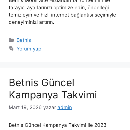
Betnis Mobil Site Hızlandırma Yöntemleri ile
tarayıcı ayarlarınızı optimize edin, önbelleği
temizleyin ve hızlı internet bağlantısı seçimiyle
deneyiminizi artırın.
Kategoriler
Betnis
Yorum yap
Betnis Güncel
Kampanya Takvimi
Mart 19, 2026
yazar
admin
Betnis Güncel Kampanya Takvimi ile 2023