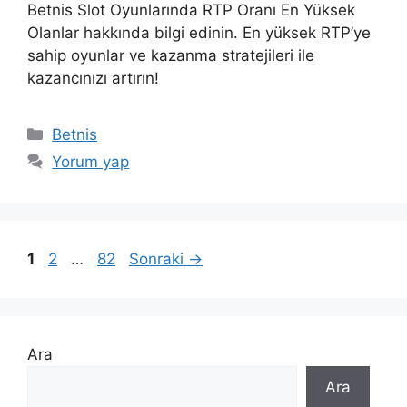
Betnis Slot Oyunlarında RTP Oranı En Yüksek
Olanlar hakkında bilgi edinin. En yüksek RTP’ye
sahip oyunlar ve kazanma stratejileri ile
kazancınızı artırın!
Kategoriler
Betnis
Yorum yap
Sayfa
Sayfa
Sayfa
1
2
…
82
Sonraki
→
Ara
Ara