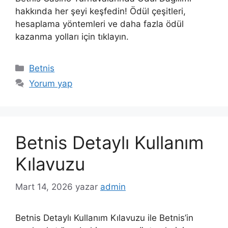
hakkında her şeyi keşfedin! Ödül çeşitleri,
hesaplama yöntemleri ve daha fazla ödül
kazanma yolları için tıklayın.
Kategoriler
Betnis
Yorum yap
Betnis Detaylı Kullanım
Kılavuzu
Mart 14, 2026
yazar
admin
Betnis Detaylı Kullanım Kılavuzu ile Betnis’in