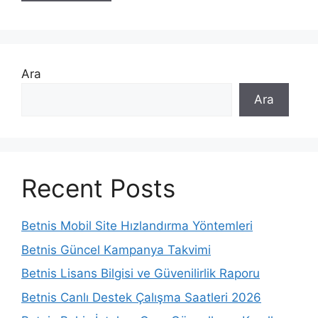
Ara
Ara
Recent Posts
Betnis Mobil Site Hızlandırma Yöntemleri
Betnis Güncel Kampanya Takvimi
Betnis Lisans Bilgisi ve Güvenilirlik Raporu
Betnis Canlı Destek Çalışma Saatleri 2026