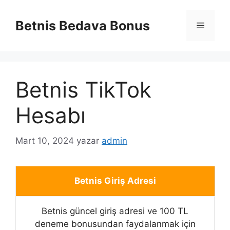
İçeriğe
atla
Betnis Bedava Bonus
Menü
Betnis TikTok
Hesabı
Mart 10, 2024
yazar
admin
Betnis Giriş Adresi
Betnis güncel giriş adresi ve 100 TL
deneme bonusundan faydalanmak için