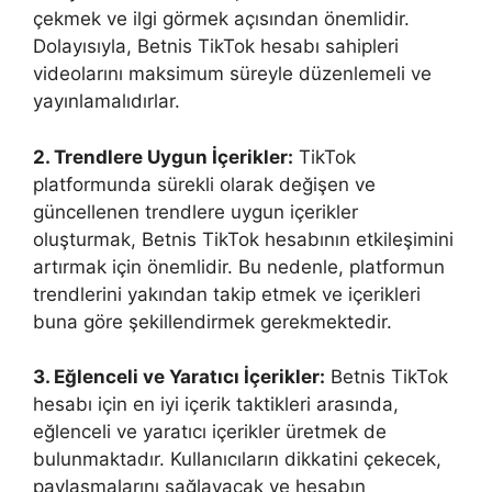
çekmek ve ilgi görmek açısından önemlidir.
Dolayısıyla, Betnis TikTok hesabı sahipleri
videolarını maksimum süreyle düzenlemeli ve
yayınlamalıdırlar.
2. Trendlere Uygun İçerikler:
TikTok
platformunda sürekli olarak değişen ve
güncellenen trendlere uygun içerikler
oluşturmak, Betnis TikTok hesabının etkileşimini
artırmak için önemlidir. Bu nedenle, platformun
trendlerini yakından takip etmek ve içerikleri
buna göre şekillendirmek gerekmektedir.
3. Eğlenceli ve Yaratıcı İçerikler:
Betnis TikTok
hesabı için en iyi içerik taktikleri arasında,
eğlenceli ve yaratıcı içerikler üretmek de
bulunmaktadır. Kullanıcıların dikkatini çekecek,
paylaşmalarını sağlayacak ve hesabın