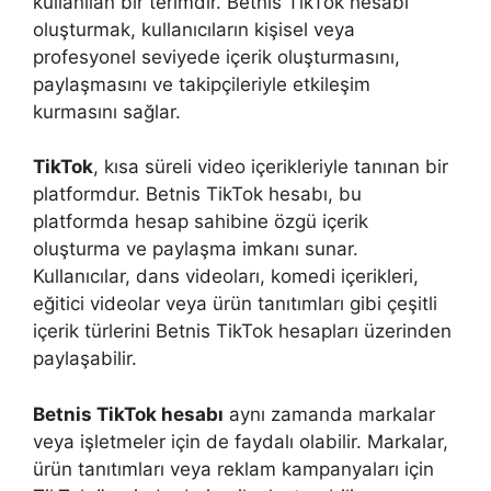
kullanılan bir terimdir. Betnis TikTok hesabı
oluşturmak, kullanıcıların kişisel veya
profesyonel seviyede içerik oluşturmasını,
paylaşmasını ve takipçileriyle etkileşim
kurmasını sağlar.
TikTok
, kısa süreli video içerikleriyle tanınan bir
platformdur. Betnis TikTok hesabı, bu
platformda hesap sahibine özgü içerik
oluşturma ve paylaşma imkanı sunar.
Kullanıcılar, dans videoları, komedi içerikleri,
eğitici videolar veya ürün tanıtımları gibi çeşitli
içerik türlerini Betnis TikTok hesapları üzerinden
paylaşabilir.
Betnis TikTok hesabı
aynı zamanda markalar
veya işletmeler için de faydalı olabilir. Markalar,
ürün tanıtımları veya reklam kampanyaları için