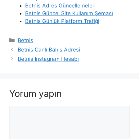
Betnis Adres Güncellemeleri
Betnis Güncel Site Kullanım Şeması
Betnis Günlük Platform Trafiği
Kategoriler
Betnis
Betnis Canlı Bahis Adresi
Betnis Instagram Hesabı
Yorum yapın
Yorum