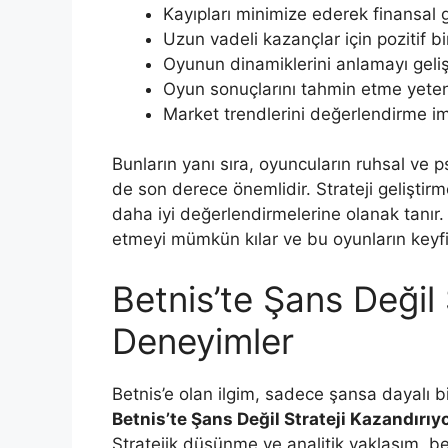
Kayıpları minimize ederek finansal g
Uzun vadeli kazançlar için pozitif bir
Oyunun dinamiklerini anlamayı gelişti
Oyun sonuçlarını tahmin etme yeteneğ
Market trendlerini değerlendirme im
Bunların yanı sıra, oyuncuların ruhsal ve p
de son derece önemlidir. Strateji geliştir
daha iyi değerlendirmelerine olanak tanır.
etmeyi mümkün kılar ve bu oyunların keyfini
Betnis’te Şans Değil 
Deneyimler
Betnis’e olan ilgim, sadece şansa dayalı b
Betnis’te Şans Değil Strateji Kazandırıy
Stratejik düşünme ve analitik yaklaşım, be