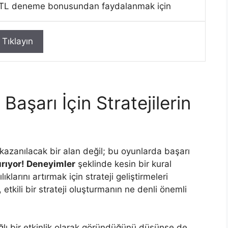
00 TL deneme bonusundan faydalanmak için
Tıklayın
Başarı İçin Stratejilerin
azanılacak bir alan değil; bu oyunlarda başarı
ırıyor! Deneyimler
şeklinde kesin bir kural
larını artırmak için strateji geliştirmeleri
kili bir strateji oluşturmanın ne denli önemli
ğlı bir etkinlik olarak göründüğünü düşünse de,