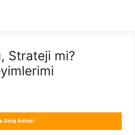
, Strateji mi?
yimlerimi
s Giriş Adresi