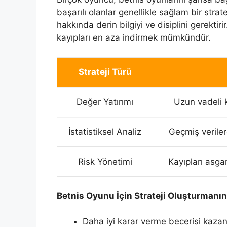
başarılı olanlar genellikle sağlam bir strat
hakkında derin bilgiyi ve disiplini gerektir
kayıpları en aza indirmek mümkündür.
Strateji Türü
Değer Yatırımı
Uzun vadeli 
İstatistiksel Analiz
Geçmiş veriler
Risk Yönetimi
Kayıpları asga
Betnis Oyunu İçin Strateji Oluşturmanın
Daha iyi karar verme becerisi kazand