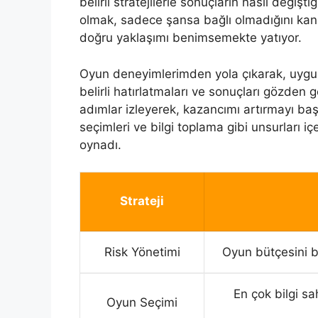
belirli stratejilerle sonuçların nasıl değişti
olmak, sadece şansa bağlı olmadığını kanı
doğru yaklaşımı benimsemekte yatıyor.
Oyun deneyimlerimden yola çıkarak, uygulad
belirli hatırlatmaları ve sonuçları gözden g
adımlar izleyerek, kazancımı artırmayı baş
seçimleri ve bilgi toplama gibi unsurları 
oynadı.
Strateji
Risk Yönetimi
Oyun bütçesini b
En çok bilgi sa
Oyun Seçimi