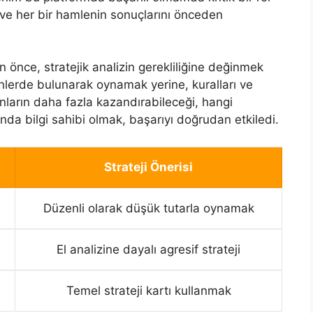
 ve her bir hamlenin sonuçlarını önceden
önce, stratejik analizin gerekliliğine değinmek
nlerde bulunarak oynamak yerine, kuralları ve
yunların daha fazla kazandırabileceği, hangi
da bilgi sahibi olmak, başarıyı doğrudan etkiledi.
Strateji Önerisi
Düzenli olarak düşük tutarla oynamak
El analizine dayalı agresif strateji
Temel strateji kartı kullanmak