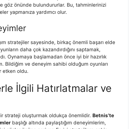
de göz önünde bulundururlar. Bu, tahminlerinizi
leler yapmanıza yardımcı olur.
eyimler
m stratejiler sayesinde, birkaç önemli başarı elde
 oyunların daha çok kazandırdığını saptamak,
adı. Oynamaya başlamadan önce iyi bir hazırlık
ım. Bildiğim ve deneyim sahibi olduğum oyunları
r etken oldu.
le İlgili Hatırlatmalar ve
bir strateji oluşturmak oldukça önemlidir.
Betnis’te
imler
başlığı altında paylaştığım deneyimlerim,