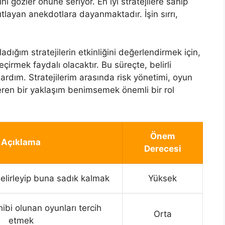
ğini gözler önüne seriyor. En iyi stratejilere sahip
tlayan anekdotlara dayanmaktadır. İşin sırrı,
ığım stratejilerin etkinliğini değerlendirmek için,
eçirmek faydalı olacaktır. Bu süreçte, belirli
ardım. Stratejilerim arasında risk yönetimi, oyun
içeren bir yaklaşım benimsemek önemli bir rol
Önem
Açıklama
Derecesi
elirleyip buna sadık kalmak
Yüksek
hibi olunan oyunları tercih
Orta
etmek