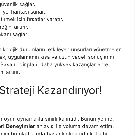
üvenlik sağlar.
 yol haritası sunar.
rmek için fırsatlar yaratır.
ini artırır.
kanı sağlar.
sikolojik durumlarını etkileyen unsurları yönetmeleri
mek, uygulamanın kısa ve uzun vadeli sonuçlarını
 Başarılı bir plan, daha yüksek kazançlar elde
 artırır.
Strateji Kazandırıyor!
ir oyun oynamakla sınırlı kalmadı. Bunun yerine,
or! Deneyimler
anlayışı ile yoluma devam ettim.
nim bu platformda başarılı olmamda kritik bir rol