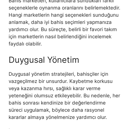
Bahis marketleri, kullanıcılara sundukları farklı
seçeneklerle oynanma oranlarını belirlemektedir.
Hangi marketlerin hangi seçenekleri sunduğunu
anlamak, daha iyi bahis seçimleri yapmanıza
yardımcı olur. Bu süreçte, belirli bir favori takım
için marketlerin nasıl belirlendiğini incelemek
faydalı olabilir.
Duygusal Yönetim
Duygusal yönetim stratejileri, bahisçiler için
vazgeçilmez bir unsurdur. Kaybetme korkusu
veya kazanma hırsı, sağlıklı karar verme
yeteneğini olumsuz etkileyebilir. Bu nedenle, her
bahis sonrası kendinize bir değerlendirme
süreci uygulamak, böylece daha rasyonel
kararlar almaya yönelmenize yardımcı olur.