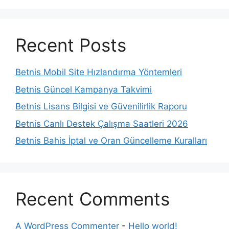
Recent Posts
Betnis Mobil Site Hızlandırma Yöntemleri
Betnis Güncel Kampanya Takvimi
Betnis Lisans Bilgisi ve Güvenilirlik Raporu
Betnis Canlı Destek Çalışma Saatleri 2026
Betnis Bahis İptal ve Oran Güncelleme Kuralları
Recent Comments
A WordPress Commenter
-
Hello world!