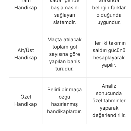
Tam
kadar geride
arasında
Handikap
başlamasını
belirgin farklar
sağlayan
olduğunda
sistemdir.
uygundur.
Maçta atılacak
Her iki takımın
toplam gol
Alt/Üst
saldırı gücünü
sayısına göre
Handikap
hesaplayarak
yapılan bahis
yapılır.
türüdür.
Analiz
Belirli bir maça
sonucunda
Özel
özgü
özel tahminler
Handikap
hazırlanmış
yaparak
handikaplardır.
değerlendirilir.