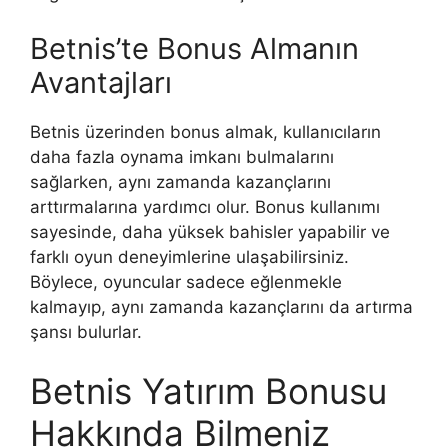
Betnis’te Bonus Almanın
Avantajları
Betnis üzerinden bonus almak, kullanıcıların
daha fazla oynama imkanı bulmalarını
sağlarken, aynı zamanda kazançlarını
arttırmalarına yardımcı olur. Bonus kullanımı
sayesinde, daha yüksek bahisler yapabilir ve
farklı oyun deneyimlerine ulaşabilirsiniz.
Böylece, oyuncular sadece eğlenmekle
kalmayıp, aynı zamanda kazançlarını da artırma
şansı bulurlar.
Betnis Yatırım Bonusu
Hakkında Bilmeniz