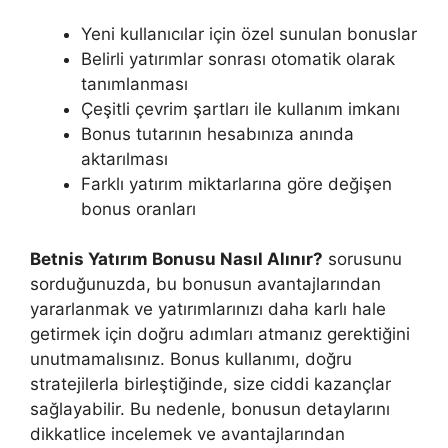
Yeni kullanıcılar için özel sunulan bonuslar
Belirli yatırımlar sonrası otomatik olarak
tanımlanması
Çeşitli çevrim şartları ile kullanım imkanı
Bonus tutarının hesabınıza anında
aktarılması
Farklı yatırım miktarlarına göre değişen
bonus oranları
Betnis Yatırım Bonusu Nasıl Alınır?
sorusunu
sorduğunuzda, bu bonusun avantajlarından
yararlanmak ve yatırımlarınızı daha karlı hale
getirmek için doğru adımları atmanız gerektiğini
unutmamalısınız. Bonus kullanımı, doğru
stratejilerla birleştiğinde, size ciddi kazançlar
sağlayabilir. Bu nedenle, bonusun detaylarını
dikkatlice incelemek ve avantajlarından