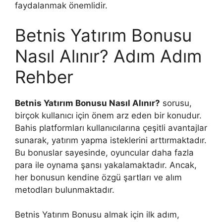
faydalanmak önemlidir.
Betnis Yatırım Bonusu
Nasıl Alınır? Adım Adım
Rehber
Betnis Yatırım Bonusu Nasıl Alınır?
sorusu,
birçok kullanıcı için önem arz eden bir konudur.
Bahis platformları kullanıcılarına çeşitli avantajlar
sunarak, yatırım yapma isteklerini arttırmaktadır.
Bu bonuslar sayesinde, oyuncular daha fazla
para ile oynama şansı yakalamaktadır. Ancak,
her bonusun kendine özgü şartları ve alım
metodları bulunmaktadır.
Betnis Yatırım Bonusu almak için ilk adım,