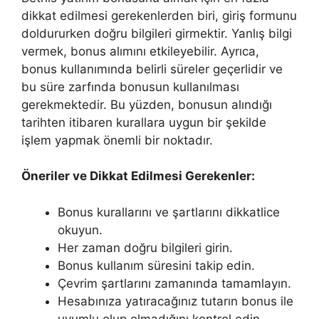
dikkat edilmesi gerekenlerden biri, giriş formunu
doldururken doğru bilgileri girmektir. Yanlış bilgi
vermek, bonus alımını etkileyebilir. Ayrıca,
bonus kullanımında belirli süreler geçerlidir ve
bu süre zarfında bonusun kullanılması
gerekmektedir. Bu yüzden, bonusun alındığı
tarihten itibaren kurallara uygun bir şekilde
işlem yapmak önemli bir noktadır.
Öneriler ve Dikkat Edilmesi Gerekenler:
Bonus kurallarını ve şartlarını dikkatlice
okuyun.
Her zaman doğru bilgileri girin.
Bonus kullanım süresini takip edin.
Çevrim şartlarını zamanında tamamlayın.
Hesabınıza yatıracağınız tutarın bonus ile
uyumlu olup olmadığını kontrol edin.