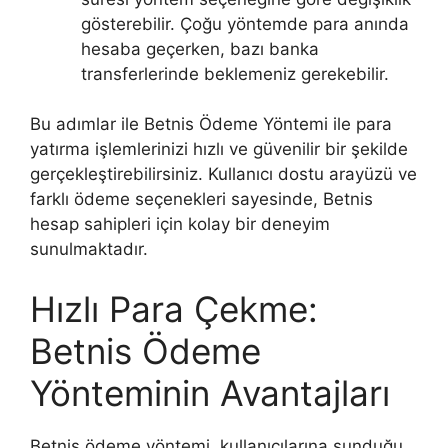
gösterebilir. Çoğu yöntemde para anında
hesaba geçerken, bazı banka
transferlerinde beklemeniz gerekebilir.
Bu adımlar ile Betnis Ödeme Yöntemi ile para
yatırma işlemlerinizi hızlı ve güvenilir bir şekilde
gerçekleştirebilirsiniz. Kullanıcı dostu arayüzü ve
farklı ödeme seçenekleri sayesinde, Betnis
hesap sahipleri için kolay bir deneyim
sunulmaktadır.
Hızlı Para Çekme:
Betnis Ödeme
Yönteminin Avantajları
Betnis ödeme yöntemi, kullanıcılarına sunduğu