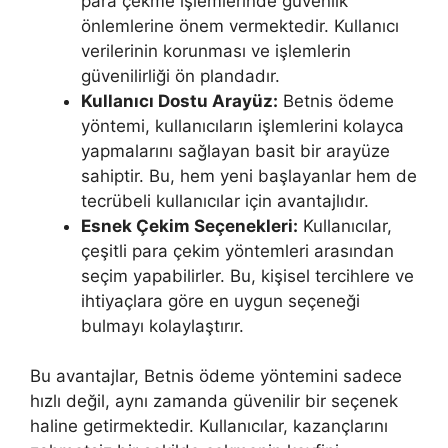
para çekme işlemlerinde güvenlik
önlemlerine önem vermektedir. Kullanıcı
verilerinin korunması ve işlemlerin
güvenilirliği ön plandadır.
Kullanıcı Dostu Arayüz:
Betnis ödeme
yöntemi, kullanıcıların işlemlerini kolayca
yapmalarını sağlayan basit bir arayüze
sahiptir. Bu, hem yeni başlayanlar hem de
tecrübeli kullanıcılar için avantajlıdır.
Esnek Çekim Seçenekleri:
Kullanıcılar,
çeşitli para çekim yöntemleri arasından
seçim yapabilirler. Bu, kişisel tercihlere ve
ihtiyaçlara göre en uygun seçeneği
bulmayı kolaylaştırır.
Bu avantajlar, Betnis ödeme yöntemini sadece
hızlı değil, aynı zamanda güvenilir bir seçenek
haline getirmektedir. Kullanıcılar, kazançlarını