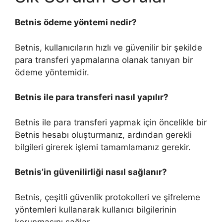
Betnis ödeme yöntemi nedir?
Betnis, kullanıcıların hızlı ve güvenilir bir şekilde
para transferi yapmalarına olanak tanıyan bir
ödeme yöntemidir.
Betnis ile para transferi nasıl yapılır?
Betnis ile para transferi yapmak için öncelikle bir
Betnis hesabı oluşturmanız, ardından gerekli
bilgileri girerek işlemi tamamlamanız gerekir.
Betnis’in güvenilirliği nasıl sağlanır?
Betnis, çeşitli güvenlik protokolleri ve şifreleme
yöntemleri kullanarak kullanıcı bilgilerinin
korunmasını sağlar.