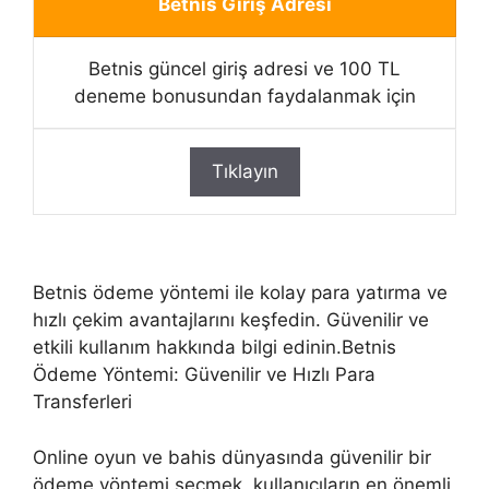
Betnis Giriş Adresi
Betnis güncel giriş adresi ve 100 TL
deneme bonusundan faydalanmak için
Tıklayın
Betnis ödeme yöntemi ile kolay para yatırma ve
hızlı çekim avantajlarını keşfedin. Güvenilir ve
etkili kullanım hakkında bilgi edinin.Betnis
Ödeme Yöntemi: Güvenilir ve Hızlı Para
Transferleri
Online oyun ve bahis dünyasında güvenilir bir
ödeme yöntemi seçmek, kullanıcıların en önemli