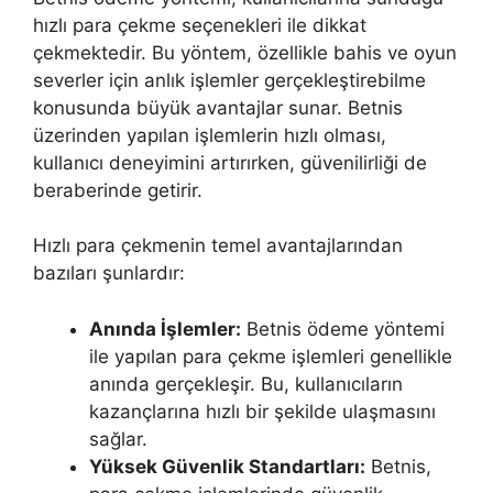
hızlı para çekme seçenekleri ile dikkat
çekmektedir. Bu yöntem, özellikle bahis ve oyun
severler için anlık işlemler gerçekleştirebilme
konusunda büyük avantajlar sunar. Betnis
üzerinden yapılan işlemlerin hızlı olması,
kullanıcı deneyimini artırırken, güvenilirliği de
beraberinde getirir.
Hızlı para çekmenin temel avantajlarından
bazıları şunlardır:
Anında İşlemler:
Betnis ödeme yöntemi
ile yapılan para çekme işlemleri genellikle
anında gerçekleşir. Bu, kullanıcıların
kazançlarına hızlı bir şekilde ulaşmasını
sağlar.
Yüksek Güvenlik Standartları:
Betnis,