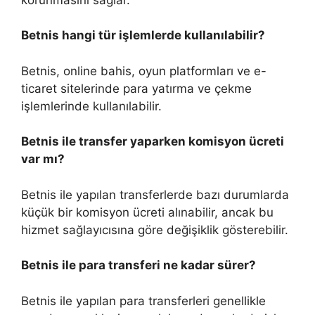
Betnis hangi tür işlemlerde kullanılabilir?
Betnis, online bahis, oyun platformları ve e-
ticaret sitelerinde para yatırma ve çekme
işlemlerinde kullanılabilir.
Betnis ile transfer yaparken komisyon ücreti
var mı?
Betnis ile yapılan transferlerde bazı durumlarda
küçük bir komisyon ücreti alınabilir, ancak bu
hizmet sağlayıcısına göre değişiklik gösterebilir.
Betnis ile para transferi ne kadar sürer?
Betnis ile yapılan para transferleri genellikle