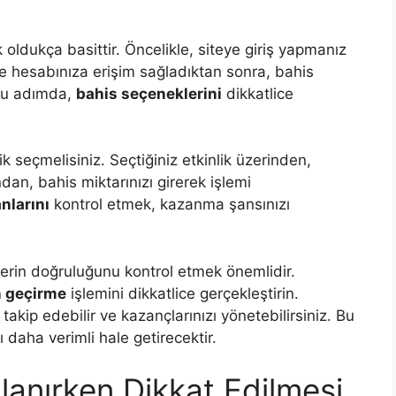
oldukça basittir. Öncelikle, siteye giriş yapmanız
zle hesabınıza erişim sağladıktan sonra, bahis
 Bu adımda,
bahis seçeneklerini
dikkatlice
ik seçmelisiniz. Seçtiğiniz etkinlik üzerinden,
ndan, bahis miktarınızı girerek işlemi
nlarını
kontrol etmek, kazanma şansınızı
lerin doğruluğunu kontrol etmek önemlidir.
 geçirme
işlemini dikkatlice gerçekleştirin.
takip edebilir ve kazançlarınızı yönetebilirsiniz. Bu
ı daha verimli hale getirecektir.
llanırken Dikkat Edilmesi