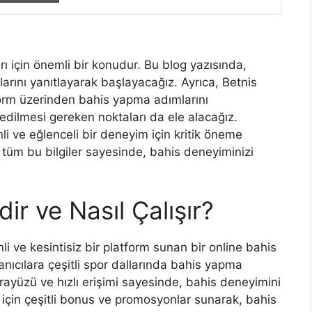
arı için önemli bir konudur. Bu blog yazısında,
rularını yanıtlayarak başlayacağız. Ayrıca, Betnis
tform üzerinden bahis yapma adımlarını
edilmesi gereken noktaları da ele alacağız.
li ve eğlenceli bir deneyim için kritik öneme
gili tüm bu bilgiler sayesinde, bahis deneyiminizi
dir ve Nasıl Çalışır?
nli ve kesintisiz bir platform sunan bir online bahis
lanıcılara çeşitli spor dallarında bahis yapma
arayüzü ve hızlı erişimi sayesinde, bahis deneyimini
lar için çeşitli bonus ve promosyonlar sunarak, bahis