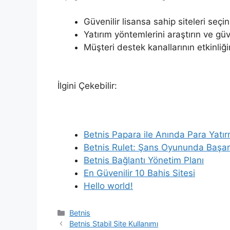
Güvenilir lisansa sahip siteleri seçin
Yatırım yöntemlerini araştırın ve güve
Müşteri destek kanallarının etkinliği
İlgini Çekebilir:
Betnis Papara ile Anında Para Yatı
Betnis Rulet: Şans Oyununda Başarı 
Betnis Bağlantı Yönetim Planı
En Güvenilir 10 Bahis Sitesi
Hello world!
Kategoriler
Betnis
Betnis Stabil Site Kullanımı