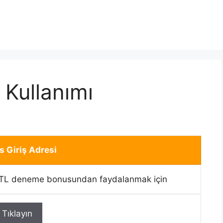
e Kullanımı
s Giriş Adresi
00 TL deneme bonusundan faydalanmak için
Tıklayın