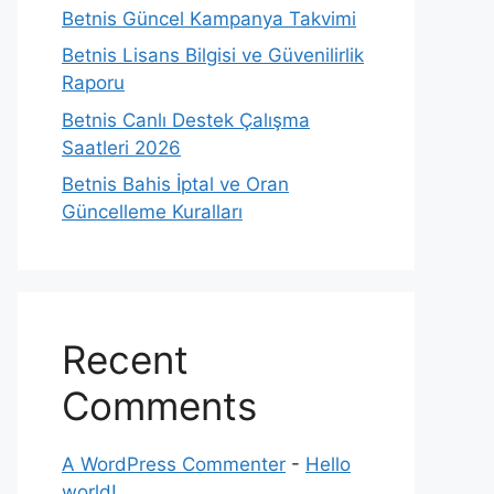
Betnis Güncel Kampanya Takvimi
Betnis Lisans Bilgisi ve Güvenilirlik
Raporu
Betnis Canlı Destek Çalışma
Saatleri 2026
Betnis Bahis İptal ve Oran
Güncelleme Kuralları
Recent
Comments
A WordPress Commenter
-
Hello
world!