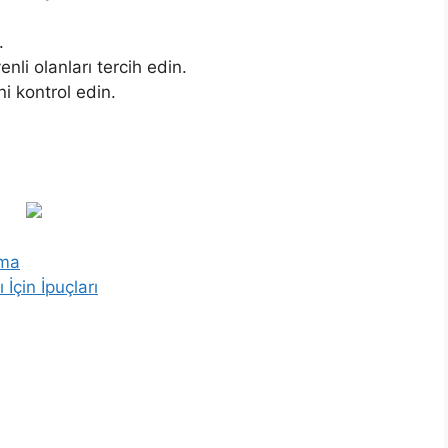
.
nli olanları tercih edin.
ni kontrol edin.
rma
İçin İpuçları