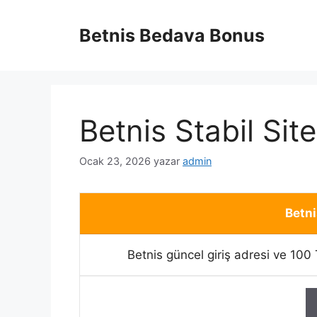
İçeriğe
atla
Betnis Bedava Bonus
Betnis Stabil Sit
Ocak 23, 2026
yazar
admin
Betni
Betnis güncel giriş adresi ve 1