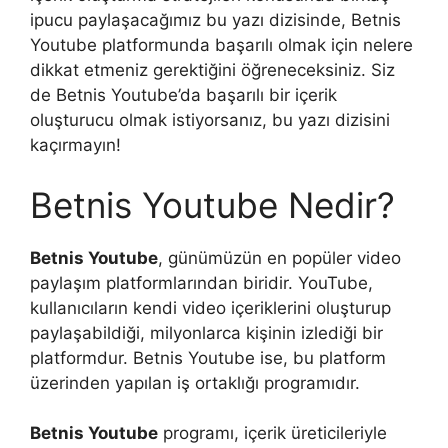
ipucu paylaşacağımız bu yazı dizisinde, Betnis
Youtube platformunda başarılı olmak için nelere
dikkat etmeniz gerektiğini öğreneceksiniz. Siz
de Betnis Youtube’da başarılı bir içerik
oluşturucu olmak istiyorsanız, bu yazı dizisini
kaçırmayın!
Betnis Youtube Nedir?
Betnis Youtube
, günümüzün en popüler video
paylaşım platformlarından biridir. YouTube,
kullanıcıların kendi video içeriklerini oluşturup
paylaşabildiği, milyonlarca kişinin izlediği bir
platformdur. Betnis Youtube ise, bu platform
üzerinden yapılan iş ortaklığı programıdır.
Betnis Youtube
programı, içerik üreticileriyle