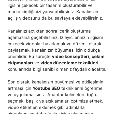
ilgisini çekecek bir tasarım oluşturabilir ve
marka kimliğinizi yansıtabilirsiniz. Kanalınızın
açılış videosunu da bu sayfaya ekleyebilirsiniz.
Kanalınızı açtıktan sonra içerik oluşturma
aşamasına geçebilirsiniz. İzleyicilerinizin ilgisini
çekecek videolar hazırlamak ve düzenli olarak
paylaşmak, kanalınızın büyümesi için oldukça
önemlidir. Bu süreçte
video konseptleri
,
çekim
ekipmanları
ve
video düzenleme teknikleri
konularında bilgi sahibi olmanız faydalı olacaktır.
Son olarak, kanalınızın büyümesi ve etkileşimin
artması için
Youtube SEO
tekniklerini öğrenmeli
ve uygulamalısınız. Anahtar kelimeleri doğru
seçmek, başlık ve açıklamaları optimize etmek,
video etiketleri eklemek gibi adımlarla
videolarınızın daha fazla kişiye ulaşmasını