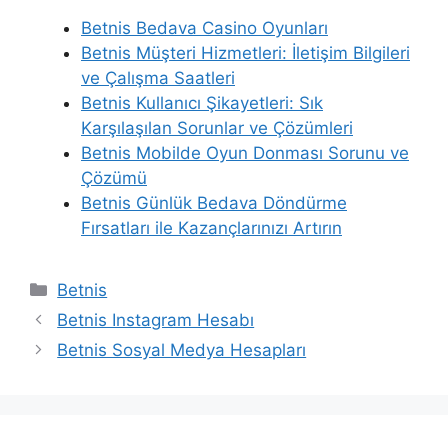
Betnis Bedava Casino Oyunları
Betnis Müşteri Hizmetleri: İletişim Bilgileri
ve Çalışma Saatleri
Betnis Kullanıcı Şikayetleri: Sık
Karşılaşılan Sorunlar ve Çözümleri
Betnis Mobilde Oyun Donması Sorunu ve
Çözümü
Betnis Günlük Bedava Döndürme
Fırsatları ile Kazançlarınızı Artırın
Kategoriler
Betnis
Betnis Instagram Hesabı
Betnis Sosyal Medya Hesapları