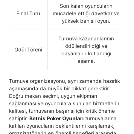
Son kalan oyuncuların
Final Turu
mücadele ettiği davetkar ve
yüksek bahisli oyun.
Turnuva kazananlarının
ödüllendirildiği ve
Ödül Töreni
başarıların kutlandığı
aşama.
Turnuva organizasyonu, aynı zamanda hazırlık
aşamasında da büyük bir dikkat gerektirir.
Doğru mekan seçimi, uygun ekipman
sağlanması ve oyunculara sunulan hizmetlerin
kalitesi, turnuvanın başarısı için kritik öneme
sahiptir.
Betnis Poker Oyunları
turnuvalarına
katılan oyuncuların beklentilerini karşılamak,
organizatörlerin en önemli hedefleri arasında