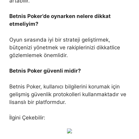
artabilir.
Betnis Poker’de oynarken nelere dikkat
etmeliyim?
Oyun sırasında iyi bir strateji geliştirmek,
bütçenizi yönetmek ve rakiplerinizi dikkatlice
gözlemlemek önemlidir.
Betnis Poker güvenli midir?
Betnis Poker, kullanıcı bilgilerini korumak için
gelişmiş güvenlik protokolleri kullanmaktadır ve
lisanslı bir platformdur.
İlgini Çekebilir: