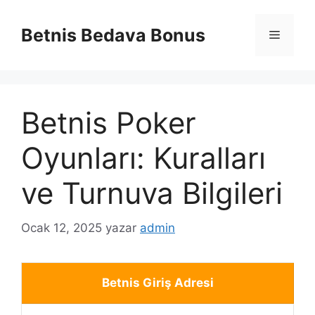
İçeriğe
atla
Betnis Bedava Bonus
Menü
Betnis Poker
Oyunları: Kuralları
ve Turnuva Bilgileri
Ocak 12, 2025
yazar
admin
Betnis Giriş Adresi