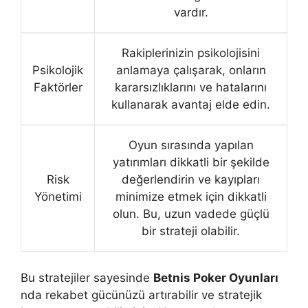
vardır.
Rakiplerinizin psikolojisini
Psikolojik
anlamaya çalışarak, onların
Faktörler
kararsızlıklarını ve hatalarını
kullanarak avantaj elde edin.
Oyun sırasında yapılan
yatırımları dikkatli bir şekilde
Risk
değerlendirin ve kayıpları
Yönetimi
minimize etmek için dikkatli
olun. Bu, uzun vadede güçlü
bir strateji olabilir.
Bu stratejiler sayesinde
Betnis Poker Oyunları
nda rekabet gücünüzü artırabilir ve stratejik