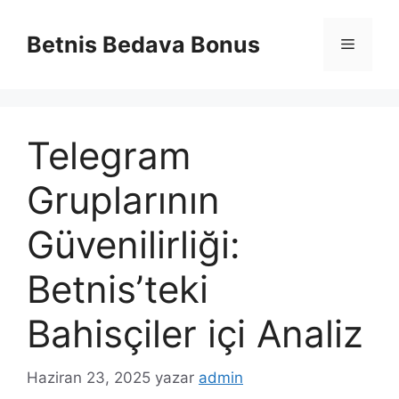
İçeriğe
atla
Betnis Bedava Bonus
Menü
Telegram
Gruplarının
Güvenilirliği:
Betnis’teki
Bahisçiler içi Analiz
Haziran 23, 2025
yazar
admin