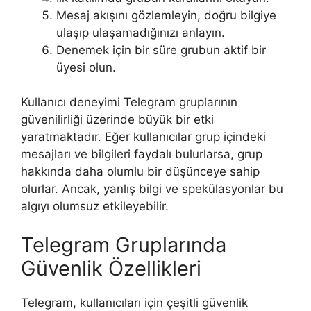
Mesaj akışını gözlemleyin, doğru bilgiye
ulaşıp ulaşamadığınızı anlayın.
Denemek için bir süre grubun aktif bir
üyesi olun.
Kullanıcı deneyimi Telegram gruplarının
güvenilirliği üzerinde büyük bir etki
yaratmaktadır. Eğer kullanıcılar grup içindeki
mesajları ve bilgileri faydalı bulurlarsa, grup
hakkında daha olumlu bir düşünceye sahip
olurlar. Ancak, yanlış bilgi ve spekülasyonlar bu
algıyı olumsuz etkileyebilir.
Telegram Gruplarında
Güvenlik Özellikleri
Telegram, kullanıcıları için çeşitli güvenlik