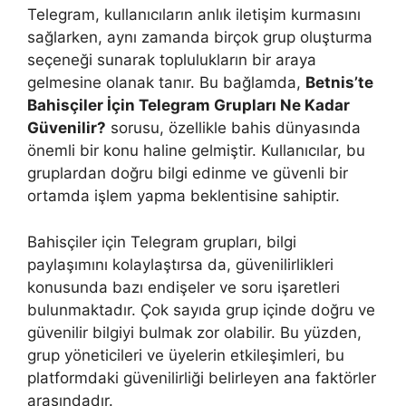
Telegram, kullanıcıların anlık iletişim kurmasını
sağlarken, aynı zamanda birçok grup oluşturma
seçeneği sunarak toplulukların bir araya
gelmesine olanak tanır. Bu bağlamda,
Betnis’te
Bahisçiler İçin Telegram Grupları Ne Kadar
Güvenilir?
sorusu, özellikle bahis dünyasında
önemli bir konu haline gelmiştir. Kullanıcılar, bu
gruplardan doğru bilgi edinme ve güvenli bir
ortamda işlem yapma beklentisine sahiptir.
Bahisçiler için Telegram grupları, bilgi
paylaşımını kolaylaştırsa da, güvenilirlikleri
konusunda bazı endişeler ve soru işaretleri
bulunmaktadır. Çok sayıda grup içinde doğru ve
güvenilir bilgiyi bulmak zor olabilir. Bu yüzden,
grup yöneticileri ve üyelerin etkileşimleri, bu
platformdaki güvenilirliği belirleyen ana faktörler
arasındadır.