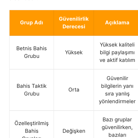
Güvenilirlik
Grup Adı
Açıklama
Derecesi
Yüksek kaliteli
Betnis Bahis
Yüksek
bilgi paylaşımı
Grubu
ve aktif katılım
Güvenilir
Bahis Taktik
bilgilerin yanı
Orta
Grubu
sıra yanlış
yönlendirmeler
Bazı gruplar
Özelleştirilmiş
güvenilirken,
Bahis
Değişken
bazıları