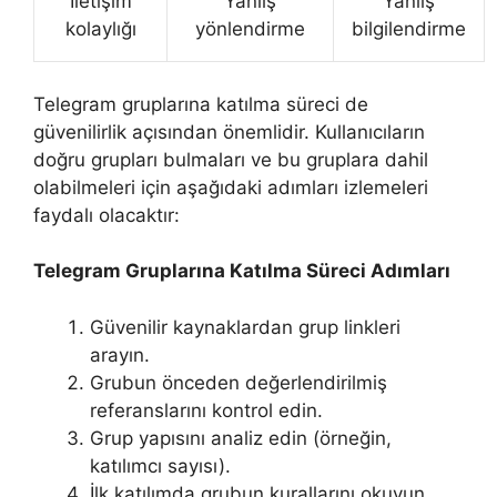
İletişim
Yanlış
Yanlış
kolaylığı
yönlendirme
bilgilendirme
Telegram gruplarına katılma süreci de
güvenilirlik açısından önemlidir. Kullanıcıların
doğru grupları bulmaları ve bu gruplara dahil
olabilmeleri için aşağıdaki adımları izlemeleri
faydalı olacaktır:
Telegram Gruplarına Katılma Süreci Adımları
Güvenilir kaynaklardan grup linkleri
arayın.
Grubun önceden değerlendirilmiş
referanslarını kontrol edin.
Grup yapısını analiz edin (örneğin,
katılımcı sayısı).
İlk katılımda grubun kurallarını okuyun.