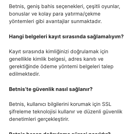
Betnis, geniş bahis seçenekleri, çeşitli oyunlar,
bonuslar ve kolay para yatırma/çekme
yöntemleri gibi avantajlar sunmaktadır.
Hangi belgeleri kayıt sırasında sağlamalıyım?
Kayıt sırasında kimliğinizi doğrulamak için
genellikle kimlik belgesi, adres kanıtı ve
gerektiğinde ödeme yöntemi belgeleri talep
edilmektedir.
Betnis’te güvenlik nasıl sağlanır?
Betnis, kullanıcı bilgilerini korumak için SSL
şifreleme teknolojisi kullanır ve düzenli güvenlik
denetimleri gerçekleştirir.