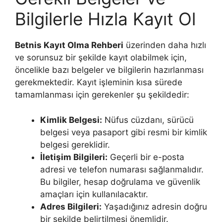
Bilgilerle Hızla Kayıt Ol
Betnis Kayıt Olma Rehberi
üzerinden daha hızlı
ve sorunsuz bir şekilde kayıt olabilmek için,
öncelikle bazı belgeler ve bilgilerin hazırlanması
gerekmektedir. Kayıt işleminin kısa sürede
tamamlanması için gerekenler şu şekildedir:
Kimlik Belgesi:
Nüfus cüzdanı, sürücü
belgesi veya pasaport gibi resmi bir kimlik
belgesi gereklidir.
İletişim Bilgileri:
Geçerli bir e-posta
adresi ve telefon numarası sağlanmalıdır.
Bu bilgiler, hesap doğrulama ve güvenlik
amaçları için kullanılacaktır.
Adres Bilgileri:
Yaşadığınız adresin doğru
bir şekilde belirtilmesi önemlidir.