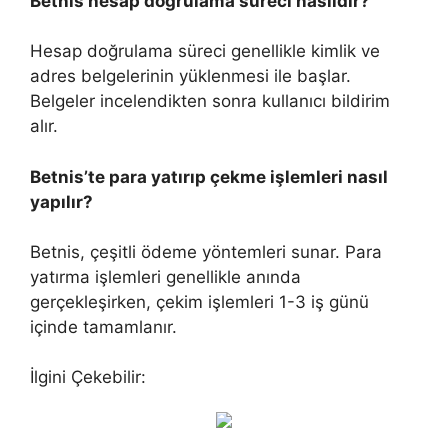
Betnis hesap doğrulama süreci nasıldır?
Hesap doğrulama süreci genellikle kimlik ve
adres belgelerinin yüklenmesi ile başlar.
Belgeler incelendikten sonra kullanıcı bildirim
alır.
Betnis’te para yatırıp çekme işlemleri nasıl
yapılır?
Betnis, çeşitli ödeme yöntemleri sunar. Para
yatırma işlemleri genellikle anında
gerçekleşirken, çekim işlemleri 1-3 iş günü
içinde tamamlanır.
İlgini Çekebilir: