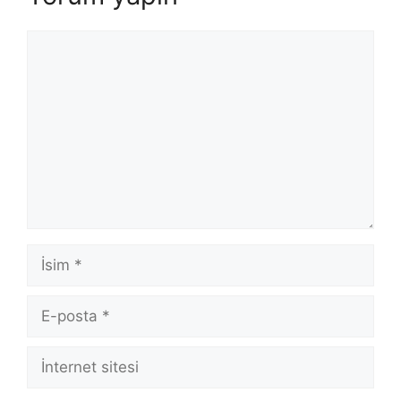
Yorum
İsim
E-
posta
İnternet
sitesi