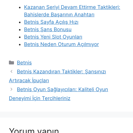
Kazanan Seriyi Devam Ettirme Taktikleri:
Bahislerde Başarının Anahtarı
Betnis Sayfa Açılış Hızı
Betnis Şans Bonusu
Betnis Yeni Slot Oyunları
Betnis Neden Oturum Açılmıyor
Kategoriler
Betnis
Betnis Kazandıran Taktikler: Şansınızı
Artıracak İpuçları
Betnis Oyun Sağlayıcıları: Kaliteli Oyun
Deneyimi İçin Tercihleriniz
Yorum yapın