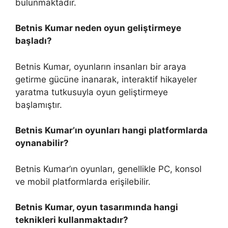
bulunmaktadır.
Betnis Kumar neden oyun geliştirmeye
başladı?
Betnis Kumar, oyunların insanları bir araya
getirme gücüne inanarak, interaktif hikayeler
yaratma tutkusuyla oyun geliştirmeye
başlamıştır.
Betnis Kumar’ın oyunları hangi platformlarda
oynanabilir?
Betnis Kumar’ın oyunları, genellikle PC, konsol
ve mobil platformlarda erişilebilir.
Betnis Kumar, oyun tasarımında hangi
teknikleri kullanmaktadır?