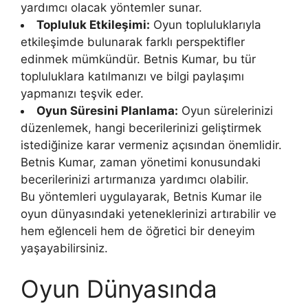
yardımcı olacak yöntemler sunar.
Topluluk Etkileşimi:
Oyun topluluklarıyla
etkileşimde bulunarak farklı perspektifler
edinmek mümkündür. Betnis Kumar, bu tür
topluluklara katılmanızı ve bilgi paylaşımı
yapmanızı teşvik eder.
Oyun Süresini Planlama:
Oyun sürelerinizi
düzenlemek, hangi becerilerinizi geliştirmek
istediğinize karar vermeniz açısından önemlidir.
Betnis Kumar, zaman yönetimi konusundaki
becerilerinizi artırmanıza yardımcı olabilir.
Bu yöntemleri uygulayarak, Betnis Kumar ile
oyun dünyasındaki yeteneklerinizi artırabilir ve
hem eğlenceli hem de öğretici bir deneyim
yaşayabilirsiniz.
Oyun Dünyasında