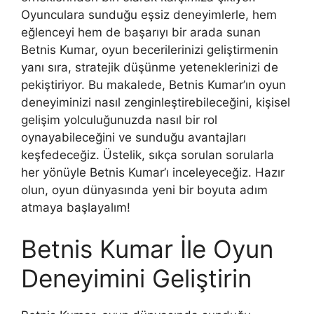
Oyunculara sunduğu eşsiz deneyimlerle, hem
eğlenceyi hem de başarıyı bir arada sunan
Betnis Kumar, oyun becerilerinizi geliştirmenin
yanı sıra, stratejik düşünme yeteneklerinizi de
pekiştiriyor. Bu makalede, Betnis Kumar’ın oyun
deneyiminizi nasıl zenginleştirebileceğini, kişisel
gelişim yolculuğunuzda nasıl bir rol
oynayabileceğini ve sunduğu avantajları
keşfedeceğiz. Üstelik, sıkça sorulan sorularla
her yönüyle Betnis Kumar’ı inceleyeceğiz. Hazır
olun, oyun dünyasında yeni bir boyuta adım
atmaya başlayalım!
Betnis Kumar İle Oyun
Deneyimini Geliştirin