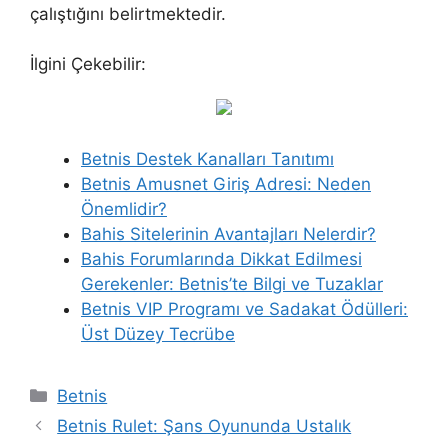
çalıştığını belirtmektedir.
İlgini Çekebilir:
Betnis Destek Kanalları Tanıtımı
Betnis Amusnet Giriş Adresi: Neden
Önemlidir?
Bahis Sitelerinin Avantajları Nelerdir?
Bahis Forumlarında Dikkat Edilmesi
Gerekenler: Betnis’te Bilgi ve Tuzaklar
Betnis VIP Programı ve Sadakat Ödülleri:
Üst Düzey Tecrübe
Kategoriler
Betnis
Betnis Rulet: Şans Oyununda Ustalık