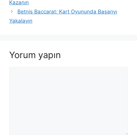
Kazanın
Betnis Baccarat: Kart Oyununda Başarıyı
Yakalayın
Yorum yapın
Yorum