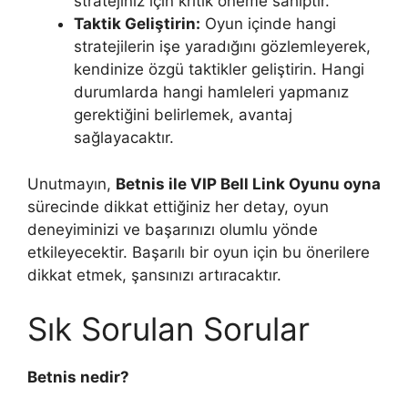
stratejiniz için kritik öneme sahiptir.
Taktik Geliştirin:
Oyun içinde hangi
stratejilerin işe yaradığını gözlemleyerek,
kendinize özgü taktikler geliştirin. Hangi
durumlarda hangi hamleleri yapmanız
gerektiğini belirlemek, avantaj
sağlayacaktır.
Unutmayın,
Betnis ile VIP Bell Link Oyunu oyna
sürecinde dikkat ettiğiniz her detay, oyun
deneyiminizi ve başarınızı olumlu yönde
etkileyecektir. Başarılı bir oyun için bu önerilere
dikkat etmek, şansınızı artıracaktır.
Sık Sorulan Sorular
Betnis nedir?