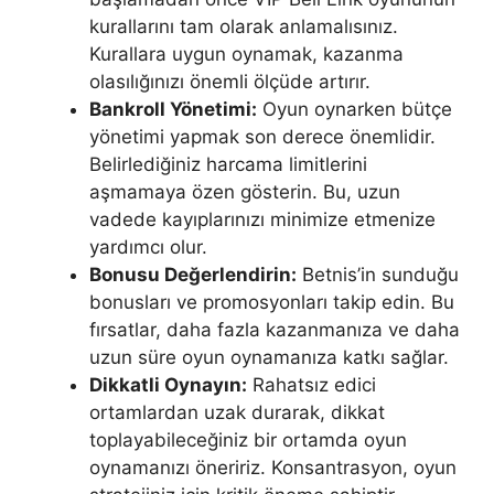
kurallarını tam olarak anlamalısınız.
Kurallara uygun oynamak, kazanma
olasılığınızı önemli ölçüde artırır.
Bankroll Yönetimi:
Oyun oynarken bütçe
yönetimi yapmak son derece önemlidir.
Belirlediğiniz harcama limitlerini
aşmamaya özen gösterin. Bu, uzun
vadede kayıplarınızı minimize etmenize
yardımcı olur.
Bonusu Değerlendirin:
Betnis’in sunduğu
bonusları ve promosyonları takip edin. Bu
fırsatlar, daha fazla kazanmanıza ve daha
uzun süre oyun oynamanıza katkı sağlar.
Dikkatli Oynayın:
Rahatsız edici
ortamlardan uzak durarak, dikkat
toplayabileceğiniz bir ortamda oyun
oynamanızı öneririz. Konsantrasyon, oyun