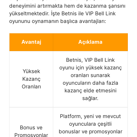
deneyimini artırmakta hem de kazanma şansını
yükseltmektedir. İşte Betnis ile VIP Bell Link
oyununu oynamanın başlıca avantajları:
Avantaj
Açıklama
Betnis, VIP Bell Link
oyunu için yüksek kazanç
Yüksek
oranları sunarak
Kazanç
oyuncuların daha fazla
Oranları
kazanç elde etmesini
sağlar.
Platform, yeni ve mevcut
oyunculara çeşitli
Bonus ve
bonuslar ve promosyonlar
Promosyonlar