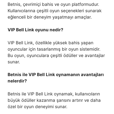
Betnis, çevrimiçi bahis ve oyun platformudur.
Kullanıcılarına çeşitli oyun seçenekleri sunarak
eğlenceli bir deneyim yaşatmayı amaçlar.
VIP Bell Link oyunu nedir?
VIP Bell Link, özellikle yüksek bahis yapan
oyuncular için tasarlanmış bir oyun sistemidir.
Bu oyun, oyunculara çeşitli ödüller ve avantajlar
sunar.
Betnis ile VIP Bell Link oynamanın avantajları
nelerdir?
Betnis ile VIP Bell Link oynamak, kullanıcıların
büyük ödüller kazanma şansını artırır ve daha
özel bir oyun deneyimi sunar.