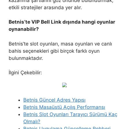
kazanma şartlarını göz önünde bulundurmak,
etkili stratejiler arasında yer alır.
Betnis’te VIP Bell Link dışında hangi oyunlar
oynanabilir?
Betnis’te slot oyunları, masa oyunları ve canlı
bahis seçenekleri gibi birçok farklı oyun
bulunmaktadır.
İlgini Çekebilir:
Betnis Güncel Adres Yapısı
Betnis Masaüstü Açılış Performansı
Betnis Slot Oyunları Tarayıcı Sürümü Kaç
Olmalı?
Betnis Uygulama Güncelleme Rehberi