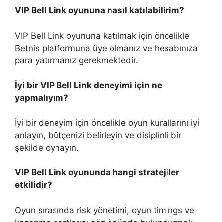
VIP Bell Link oyununa nasıl katılabilirim?
VIP Bell Link oyununa katılmak için öncelikle
Betnis platformuna üye olmanız ve hesabınıza
para yatırmanız gerekmektedir.
İyi bir VIP Bell Link deneyimi için ne
yapmalıyım?
İyi bir deneyim için öncelikle oyun kurallarını iyi
anlayın, bütçenizi belirleyin ve disiplinli bir
şekilde oynayın.
VIP Bell Link oyununda hangi stratejiler
etkilidir?
Oyun sırasında risk yönetimi, oyun timings ve