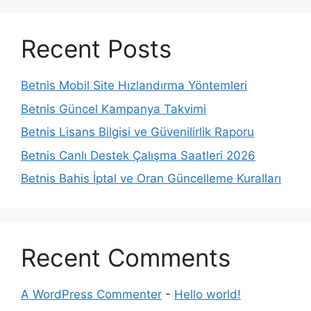
Recent Posts
Betnis Mobil Site Hızlandırma Yöntemleri
Betnis Güncel Kampanya Takvimi
Betnis Lisans Bilgisi ve Güvenilirlik Raporu
Betnis Canlı Destek Çalışma Saatleri 2026
Betnis Bahis İptal ve Oran Güncelleme Kuralları
Recent Comments
A WordPress Commenter
-
Hello world!