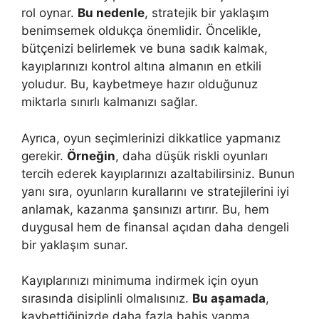
rol oynar.
Bu nedenle
, stratejik bir yaklaşım
benimsemek oldukça önemlidir. Öncelikle,
bütçenizi belirlemek ve buna sadık kalmak,
kayıplarınızı kontrol altına almanın en etkili
yoludur. Bu, kaybetmeye hazır olduğunuz
miktarla sınırlı kalmanızı sağlar.
Ayrıca, oyun seçimlerinizi dikkatlice yapmanız
gerekir.
Örneğin
, daha düşük riskli oyunları
tercih ederek kayıplarınızı azaltabilirsiniz. Bunun
yanı sıra, oyunların kurallarını ve stratejilerini iyi
anlamak, kazanma şansınızı artırır. Bu, hem
duygusal hem de finansal açıdan daha dengeli
bir yaklaşım sunar.
Kayıplarınızı minimuma indirmek için oyun
sırasında disiplinli olmalısınız.
Bu aşamada
,
kaybettiğinizde daha fazla bahis yapma