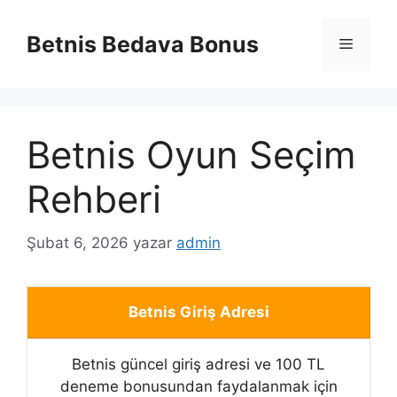
İçeriğe
atla
Betnis Bedava Bonus
Menü
Betnis Oyun Seçim
Rehberi
Şubat 6, 2026
yazar
admin
Betnis Giriş Adresi
Betnis güncel giriş adresi ve 100 TL
deneme bonusundan faydalanmak için