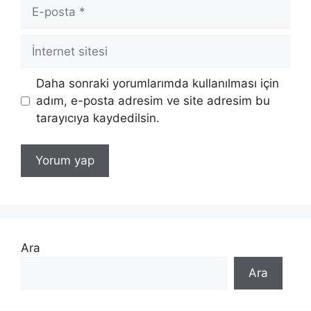
E-
posta
İnternet
sitesi
Daha sonraki yorumlarımda kullanılması için
adım, e-posta adresim ve site adresim bu
tarayıcıya kaydedilsin.
Ara
Ara