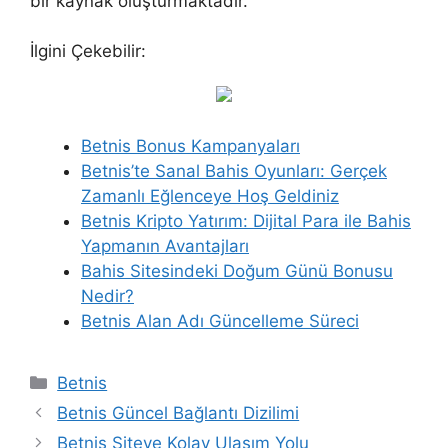
bir kaynak oluşturmaktadır.
İlgini Çekebilir:
Betnis Bonus Kampanyaları
Betnis’te Sanal Bahis Oyunları: Gerçek
Zamanlı Eğlenceye Hoş Geldiniz
Betnis Kripto Yatırım: Dijital Para ile Bahis
Yapmanın Avantajları
Bahis Sitesindeki Doğum Günü Bonusu
Nedir?
Betnis Alan Adı Güncelleme Süreci
Kategoriler
Betnis
Betnis Güncel Bağlantı Dizilimi
Betnis Siteye Kolay Ulaşım Yolu