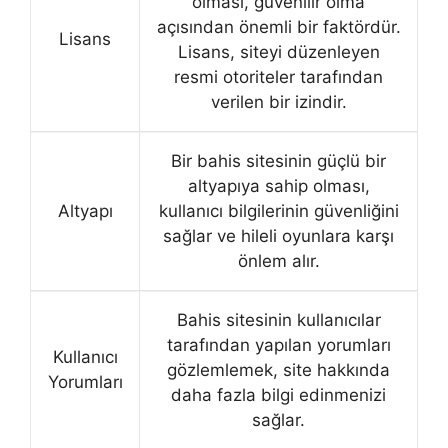
olması, güvenilir olma
açısından önemli bir faktördür.
Lisans
Lisans, siteyi düzenleyen
resmi otoriteler tarafından
verilen bir izindir.
Bir bahis sitesinin güçlü bir
altyapıya sahip olması,
Altyapı
kullanıcı bilgilerinin güvenliğini
sağlar ve hileli oyunlara karşı
önlem alır.
Bahis sitesinin kullanıcılar
tarafından yapılan yorumları
Kullanıcı
gözlemlemek, site hakkında
Yorumları
daha fazla bilgi edinmenizi
sağlar.