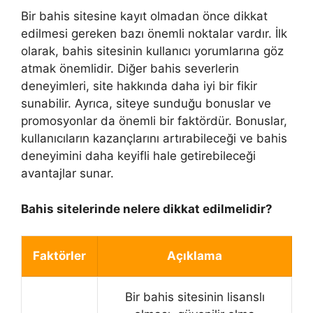
Bir bahis sitesine kayıt olmadan önce dikkat
edilmesi gereken bazı önemli noktalar vardır. İlk
olarak, bahis sitesinin kullanıcı yorumlarına göz
atmak önemlidir. Diğer bahis severlerin
deneyimleri, site hakkında daha iyi bir fikir
sunabilir. Ayrıca, siteye sunduğu bonuslar ve
promosyonlar da önemli bir faktördür. Bonuslar,
kullanıcıların kazançlarını artırabileceği ve bahis
deneyimini daha keyifli hale getirebileceği
avantajlar sunar.
Bahis sitelerinde nelere dikkat edilmelidir?
Faktörler
Açıklama
Bir bahis sitesinin lisanslı