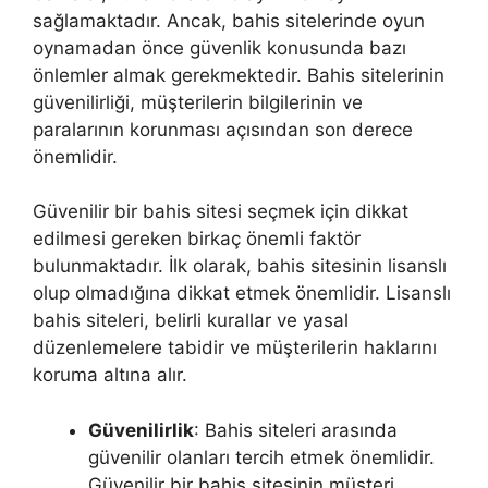
sağlamaktadır. Ancak, bahis sitelerinde oyun
oynamadan önce güvenlik konusunda bazı
önlemler almak gerekmektedir. Bahis sitelerinin
güvenilirliği, müşterilerin bilgilerinin ve
paralarının korunması açısından son derece
önemlidir.
Güvenilir bir bahis sitesi seçmek için dikkat
edilmesi gereken birkaç önemli faktör
bulunmaktadır. İlk olarak, bahis sitesinin lisanslı
olup olmadığına dikkat etmek önemlidir. Lisanslı
bahis siteleri, belirli kurallar ve yasal
düzenlemelere tabidir ve müşterilerin haklarını
koruma altına alır.
Güvenilirlik
: Bahis siteleri arasında
güvenilir olanları tercih etmek önemlidir.
Güvenilir bir bahis sitesinin müşteri