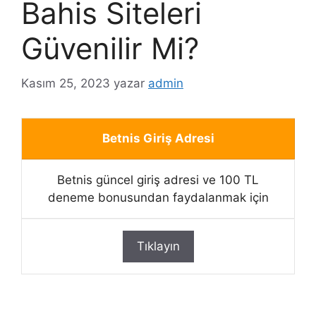
Bahis Siteleri
Güvenilir Mi?
Kasım 25, 2023
yazar
admin
Betnis Giriş Adresi
Betnis güncel giriş adresi ve 100 TL
deneme bonusundan faydalanmak için
Tıklayın