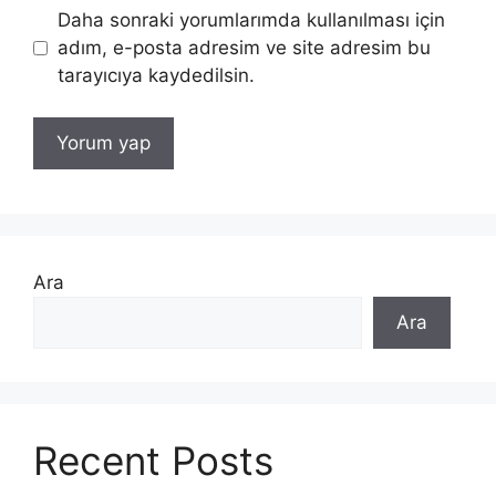
Daha sonraki yorumlarımda kullanılması için
adım, e-posta adresim ve site adresim bu
tarayıcıya kaydedilsin.
Ara
Ara
Recent Posts