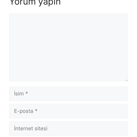
Yorum yapın
Yorum
İsim
E-
posta
İnternet
sitesi