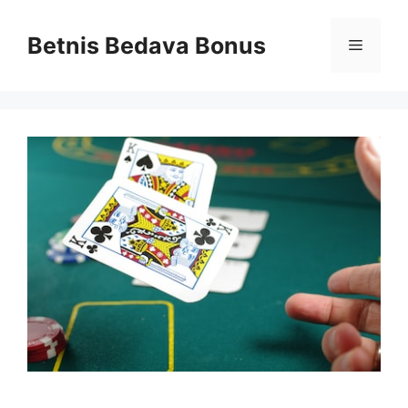
İçeriğe
atla
Betnis Bedava Bonus
Menü