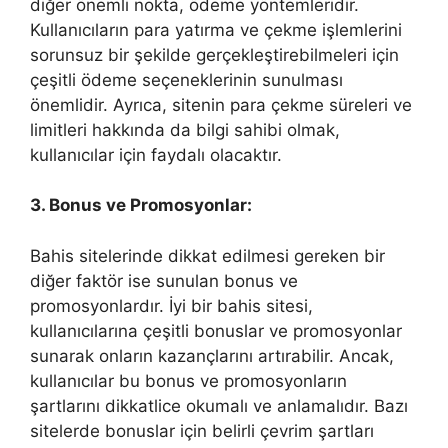
diğer önemli nokta, ödeme yöntemleridir.
Kullanıcıların para yatırma ve çekme işlemlerini
sorunsuz bir şekilde gerçekleştirebilmeleri için
çeşitli ödeme seçeneklerinin sunulması
önemlidir. Ayrıca, sitenin para çekme süreleri ve
limitleri hakkında da bilgi sahibi olmak,
kullanıcılar için faydalı olacaktır.
3. Bonus ve Promosyonlar:
Bahis sitelerinde dikkat edilmesi gereken bir
diğer faktör ise sunulan bonus ve
promosyonlardır. İyi bir bahis sitesi,
kullanıcılarına çeşitli bonuslar ve promosyonlar
sunarak onların kazançlarını artırabilir. Ancak,
kullanıcılar bu bonus ve promosyonların
şartlarını dikkatlice okumalı ve anlamalıdır. Bazı
sitelerde bonuslar için belirli çevrim şartları