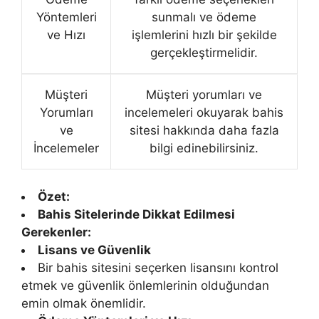
Yöntemleri
sunmalı ve ödeme
ve Hızı
işlemlerini hızlı bir şekilde
gerçekleştirmelidir.
Müşteri
Müşteri yorumları ve
Yorumları
incelemeleri okuyarak bahis
ve
sitesi hakkında daha fazla
İncelemeler
bilgi edinebilirsiniz.
Özet:
Bahis Sitelerinde Dikkat Edilmesi
Gerekenler:
Lisans ve Güvenlik
Bir bahis sitesini seçerken lisansını kontrol
etmek ve güvenlik önlemlerinin olduğundan
emin olmak önemlidir.