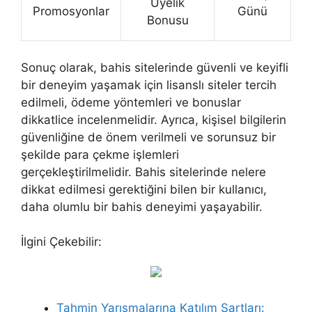
Üyelik
Promosyonlar
Günü
Bonusu
Sonuç olarak, bahis sitelerinde güvenli ve keyifli
bir deneyim yaşamak için lisanslı siteler tercih
edilmeli, ödeme yöntemleri ve bonuslar
dikkatlice incelenmelidir. Ayrıca, kişisel bilgilerin
güvenliğine de önem verilmeli ve sorunsuz bir
şekilde para çekme işlemleri
gerçekleştirilmelidir. Bahis sitelerinde nelere
dikkat edilmesi gerektiğini bilen bir kullanıcı,
daha olumlu bir bahis deneyimi yaşayabilir.
İlgini Çekebilir:
Tahmin Yarışmalarına Katılım Şartları: