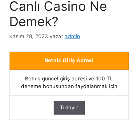
Canlı Casino Ne
Demek?
Kasım 28, 2023
yazar
admin
Betnis Giriş Adresi
Betnis güncel giriş adresi ve 100 TL
deneme bonusundan faydalanmak için
Tıklayın