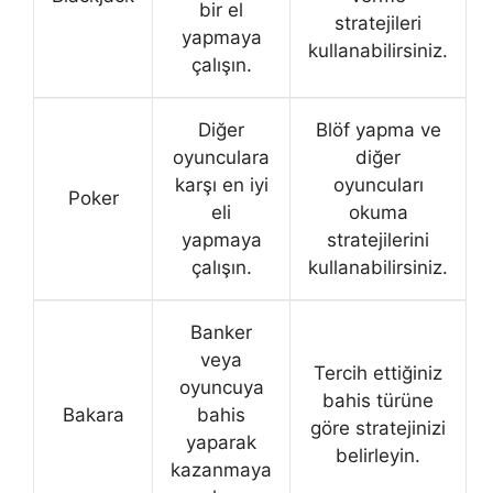
bir el
stratejileri
yapmaya
kullanabilirsiniz.
çalışın.
Diğer
Blöf yapma ve
oyunculara
diğer
karşı en iyi
oyuncuları
Poker
eli
okuma
yapmaya
stratejilerini
çalışın.
kullanabilirsiniz.
Banker
veya
Tercih ettiğiniz
oyuncuya
bahis türüne
Bakara
bahis
göre stratejinizi
yaparak
belirleyin.
kazanmaya