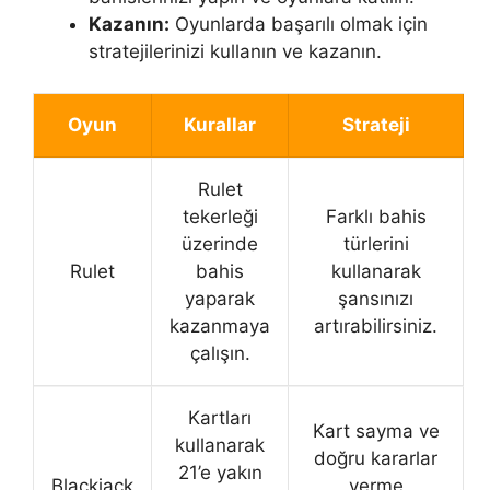
Kazanın:
Oyunlarda başarılı olmak için
stratejilerinizi kullanın ve kazanın.
Oyun
Kurallar
Strateji
Rulet
tekerleği
Farklı bahis
üzerinde
türlerini
Rulet
bahis
kullanarak
yaparak
şansınızı
kazanmaya
artırabilirsiniz.
çalışın.
Kartları
Kart sayma ve
kullanarak
doğru kararlar
21’e yakın
Blackjack
verme