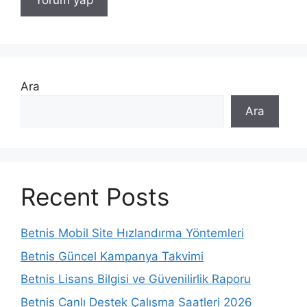
Ara
Ara
Recent Posts
Betnis Mobil Site Hızlandırma Yöntemleri
Betnis Güncel Kampanya Takvimi
Betnis Lisans Bilgisi ve Güvenilirlik Raporu
Betnis Canlı Destek Çalışma Saatleri 2026