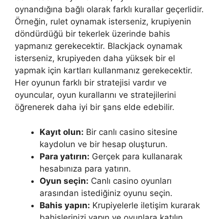
oynandığına bağlı olarak farklı kurallar geçerlidir.
Örneğin, rulet oynamak isterseniz, krupiyenin
döndürdüğü bir tekerlek üzerinde bahis
yapmanız gerekecektir. Blackjack oynamak
isterseniz, krupiyeden daha yüksek bir el
yapmak için kartları kullanmanız gerekecektir.
Her oyunun farklı bir stratejisi vardır ve
oyuncular, oyun kurallarını ve stratejilerini
öğrenerek daha iyi bir şans elde edebilir.
Kayıt olun:
Bir canlı casino sitesine
kaydolun ve bir hesap oluşturun.
Para yatırın:
Gerçek para kullanarak
hesabınıza para yatırın.
Oyun seçin:
Canlı casino oyunları
arasından istediğiniz oyunu seçin.
Bahis yapın:
Krupiyelerle iletişim kurarak
bahislerinizi yapın ve oyunlara katılın.