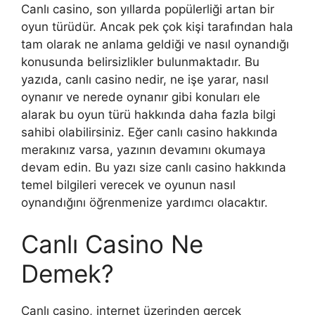
Canlı casino, son yıllarda popülerliği artan bir
oyun türüdür. Ancak pek çok kişi tarafından hala
tam olarak ne anlama geldiği ve nasıl oynandığı
konusunda belirsizlikler bulunmaktadır. Bu
yazıda, canlı casino nedir, ne işe yarar, nasıl
oynanır ve nerede oynanır gibi konuları ele
alarak bu oyun türü hakkında daha fazla bilgi
sahibi olabilirsiniz. Eğer canlı casino hakkında
merakınız varsa, yazının devamını okumaya
devam edin. Bu yazı size canlı casino hakkında
temel bilgileri verecek ve oyunun nasıl
oynandığını öğrenmenize yardımcı olacaktır.
Canlı Casino Ne
Demek?
Canlı casino, internet üzerinden gerçek