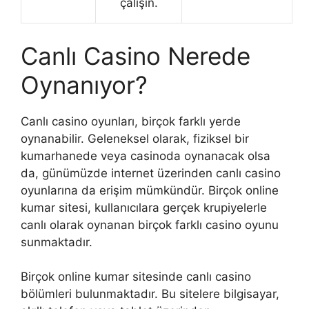
çalışın.
Canlı Casino Nerede
Oynanıyor?
Canlı casino oyunları, birçok farklı yerde
oynanabilir. Geleneksel olarak, fiziksel bir
kumarhanede veya casinoda oynanacak olsa
da, günümüzde internet üzerinden canlı casino
oyunlarına da erişim mümkündür. Birçok online
kumar sitesi, kullanıcılara gerçek krupiyelerle
canlı olarak oynanan birçok farklı casino oyunu
sunmaktadır.
Birçok online kumar sitesinde canlı casino
bölümleri bulunmaktadır. Bu sitelere bilgisayar,