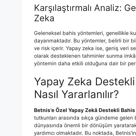
Karşılaştırmalı Analiz: 
Zeka
Geleneksel bahis yöntemleri, genellikle ku
dayanmaktadır. Bu yöntemler, belirli bir b
ve risk içerir. Yapay zeka ise, geniş veri se
olarak desteklenen tahminler sunma imkânı 
yöntemin daha etkili olduğuna dair bir pe
Yapay Zeka Destekli
Nasıl Yararlanılır?
Betnis’e Özel Yapay Zekâ Destekli Bahis
tutkunları arasında sıkça gündeme gelen b
dünyasında önemli bir dönüşüm yaratarak, 
yardımcı olmaktadır. Bu noktada, Betnis’