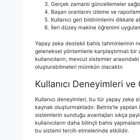
Gerçek zamanlı güncellemeler sağ
Başarı oranlarını izleme ve raporla
Kullanıcı geri bildirimlerini dikkate 
İleri düzey makine öğrenimi uygula
Yapay zeka destekli bahis tahminlerinin ne
geleneksel yöntemlerle karşılaştırmalı bir
kullanıcıların, mevcut sistemler arasındaki 
oluşturabilmeleri mümkün olacaktır.
Kullanıcı Deneyimleri ve 
Kullanıcı deneyimleri, bu tür yapay zeka si
kaynak oluşturmaktadır. Betnis’te yapılan 
sistemlerin sunduğu avantajları sıkça payl
kullanıcıların daha bilinçli bahis yapmalar
bu sistemi tercih etmelerinde etkilidir.