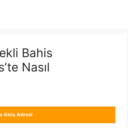
kli Bahis
s’te Nasıl
s Giriş Adresi