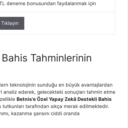
00 TL deneme bonusundan faydalanmak için
Tıklayın
 Bahis Tahminlerinin
dern teknolojinin sunduğu en büyük avantajlardan
eri analiz ederek, gelecekteki sonuçları tahmin etme
zellikle
Betnis’e Özel Yapay Zekâ Destekli Bahis
 tutkunları tarafından sıkça merak edilmektedir.
anımı, kazanma şansını ciddi oranda