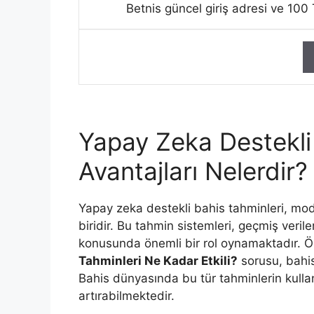
Betnis güncel giriş adresi ve 1
Yapay Zeka Destekli
Avantajları Nelerdir?
Yapay zeka destekli bahis tahminleri, mo
biridir. Bu tahmin sistemleri, geçmiş veril
konusunda önemli bir rol oynamaktadır. Ö
Tahminleri Ne Kadar Etkili?
sorusu, bahis
Bahis dünyasında bu tür tahminlerin kull
artırabilmektedir.