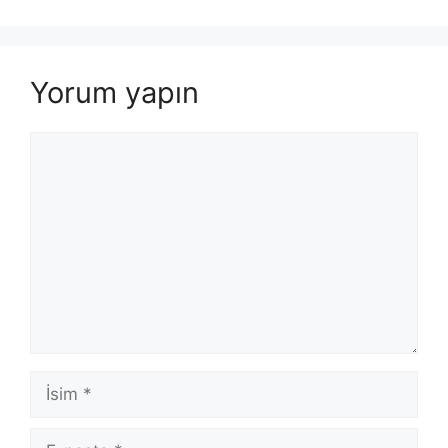
Yorum yapın
Yorum
İsim
E-