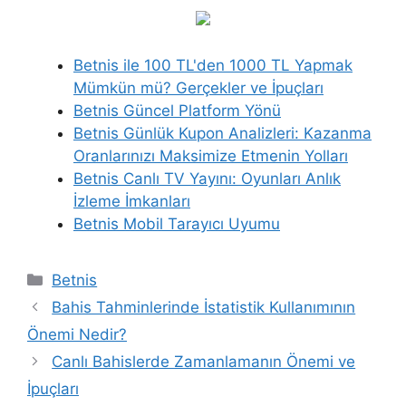
Betnis ile 100 TL'den 1000 TL Yapmak
Mümkün mü? Gerçekler ve İpuçları
Betnis Güncel Platform Yönü
Betnis Günlük Kupon Analizleri: Kazanma
Oranlarınızı Maksimize Etmenin Yolları
Betnis Canlı TV Yayını: Oyunları Anlık
İzleme İmkanları
Betnis Mobil Tarayıcı Uyumu
Kategoriler
Betnis
Bahis Tahminlerinde İstatistik Kullanımının
Önemi Nedir?
Canlı Bahislerde Zamanlamanın Önemi ve
İpuçları