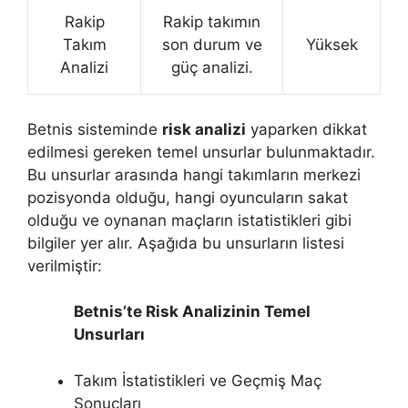
Rakip
Rakip takımın
Takım
son durum ve
Yüksek
Analizi
güç analizi.
Betnis sisteminde
risk analizi
yaparken dikkat
edilmesi gereken temel unsurlar bulunmaktadır.
Bu unsurlar arasında hangi takımların merkezi
pozisyonda olduğu, hangi oyuncuların sakat
olduğu ve oynanan maçların istatistikleri gibi
bilgiler yer alır. Aşağıda bu unsurların listesi
verilmiştir:
Betnis’te Risk Analizinin Temel
Unsurları
Takım İstatistikleri ve Geçmiş Maç
Sonuçları