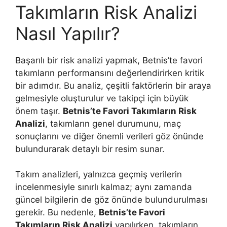
Takımların Risk Analizi
Nasıl Yapılır?
Başarılı bir risk analizi yapmak, Betnis’te favori
takımların performansını değerlendirirken kritik
bir adımdır. Bu analiz, çeşitli faktörlerin bir araya
gelmesiyle oluşturulur ve takipçi için büyük
önem taşır.
Betnis’te Favori Takımların Risk
Analizi
, takımların genel durumunu, maç
sonuçlarını ve diğer önemli verileri göz önünde
bulundurarak detaylı bir resim sunar.
Takım analizleri, yalnızca geçmiş verilerin
incelenmesiyle sınırlı kalmaz; aynı zamanda
güncel bilgilerin de göz önünde bulundurulması
gerekir. Bu nedenle,
Betnis’te Favori
Takımların Risk Analizi
yapılırken, takımların