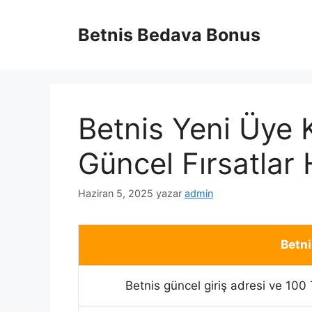
İçeriğe
atla
Betnis Bedava Bonus
Betnis Yeni Üye 
Güncel Fırsatlar 
Haziran 5, 2025
yazar
admin
Betni
Betnis güncel giriş adresi ve 1