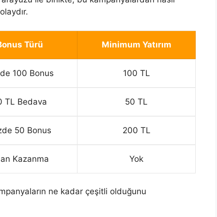
olaydır.
Bonus Türü
Minimum Yatırım
de 100 Bonus
100 TL
0 TL Bedava
50 TL
zde 50 Bonus
200 TL
uan Kazanma
Yok
ampanyaların ne kadar çeşitli olduğunu