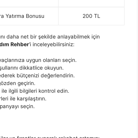
a Yatırma Bonusu
200 TL
nı daha net bir şekilde anlayabilmek için
dım Rehber
‘i inceleyebilirsiniz:
yaçlarınıza uygun olanları seçin.
llarını dikkatlice okuyun.
ederek bütçenizi değerlendirin.
gözden geçirin.
 ilgili bilgileri kontrol edin.
ri ile karşılaştırın.
panyayı seçin.