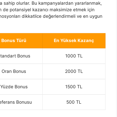
ına sahip olurlar. Bu kampanyalardan yararlanmak,
 de potansiyel kazancı maksimize etmek için
romosyonları dikkatlice değerlendirmeli ve en uygun
Bonus Türü
En Yüksek Kazanç
tandart Bonus
1000 TL
Oran Bonus
2000 TL
Yüzde Bonus
1500 TL
eferans Bonusu
500 TL