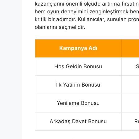
kazançlarını önemli ölçüde artırma fırsat
hem oyun deneyimini zenginleştirmek hem
kritik bir adımdır. Kullanıcılar, sunulan p
olanlarını seçmelidir.
Kampanya Adı
Hoş Geldin Bonusu
S
İlk Yatırım Bonusu
Yenileme Bonusu
Arkadaş Davet Bonusu
R