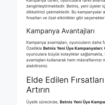
Kampanya türleri, oyunculara farklı avanta
zenginleştirmektedir. Betnis, yeni üyeler i
dikkatinizi çekmektedir. Bu kampanyalar 
fırsatları ve özel etkinlikler gibi seçenekl
Kampanya Avantajları
Kampanya avantajları, oyuncuların daha fa
Özellikle
Betnis Yeni Üye Kampanyaları: 
oyunculara büyük kolaylıklar sağlamakta, 
avantajları kullanarak hem másraflarınızı 
alabilirsiniz.
Elde Edilen Fırsatlar
Artırın
Üyelik sürecinde,
Betnis Yeni Üye Kampan