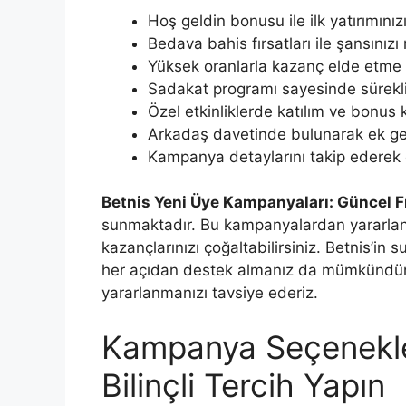
Hoş geldin bonusu ile ilk yatırımını
Bedava bahis fırsatları ile şansını
Yüksek oranlarla kazanç elde etme 
Sadakat programı sayesinde sürekli
Özel etkinliklerde katılım ve bonus 
Arkadaş davetinde bulunarak ek gel
Kampanya detaylarını takip ederek e
Betnis Yeni Üye Kampanyaları: Güncel Fı
sunmaktadır. Bu kampanyalardan yararlana
kazançlarınızı çoğaltabilirsiniz. Betnis’in 
her açıdan destek almanız da mümkündür. 
yararlanmanızı tavsiye ederiz.
Kampanya Seçenekler
Bilinçli Tercih Yapın