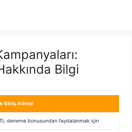
Kampanyaları:
Hakkında Bilgi
s Giriş Adresi
00 TL deneme bonusundan faydalanmak için