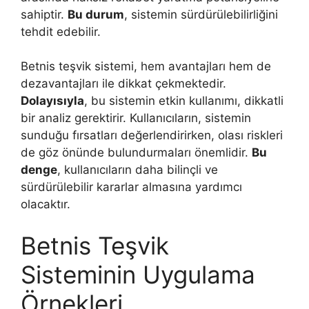
sahiptir.
Bu durum
, sistemin sürdürülebilirliğini
tehdit edebilir.
Betnis teşvik sistemi, hem avantajları hem de
dezavantajları ile dikkat çekmektedir.
Dolayısıyla
, bu sistemin etkin kullanımı, dikkatli
bir analiz gerektirir. Kullanıcıların, sistemin
sunduğu fırsatları değerlendirirken, olası riskleri
de göz önünde bulundurmaları önemlidir.
Bu
denge
, kullanıcıların daha bilinçli ve
sürdürülebilir kararlar almasına yardımcı
olacaktır.
Betnis Teşvik
Sisteminin Uygulama
Örnekleri