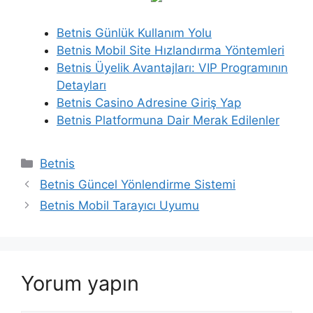
Betnis Günlük Kullanım Yolu
Betnis Mobil Site Hızlandırma Yöntemleri
Betnis Üyelik Avantajları: VIP Programının
Detayları
Betnis Casino Adresine Giriş Yap
Betnis Platformuna Dair Merak Edilenler
Kategoriler
Betnis
Betnis Güncel Yönlendirme Sistemi
Betnis Mobil Tarayıcı Uyumu
Yorum yapın