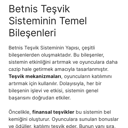
Betnis Teşvik
Sisteminin Temel
Bileşenleri
Betnis Teşvik Sisteminin Yapısı, çeşitli
bileşenlerden oluşmaktadır. Bu bileşenler,
sistemin etkinliğini artırmak ve oyunculara daha
cazip hale getirmek amacıyla tasarlanmıştır.
Teşvik mekanizmaları
, oyuncuların katılımını
artırmak için kullanılır. Dolayısıyla, her bir
bileşenin işlevi ve etkisi, sistemin genel
başarısını doğrudan etkiler.
Öncelikle,
finansal teşvikler
bu sistemin bel
kemiğini oluşturur. Oyunculara sunulan bonuslar
ve ödüller, katılımı teşvik eder. Bunun yanı sıra,