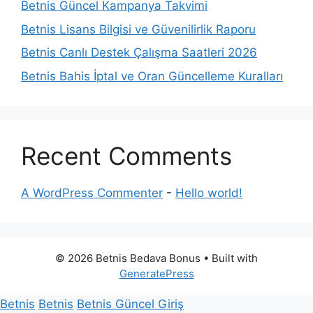
Betnis Güncel Kampanya Takvimi
Betnis Lisans Bilgisi ve Güvenilirlik Raporu
Betnis Canlı Destek Çalışma Saatleri 2026
Betnis Bahis İptal ve Oran Güncelleme Kuralları
Recent Comments
A WordPress Commenter
-
Hello world!
© 2026 Betnis Bedava Bonus
• Built with
GeneratePress
Betnis
Betnis
Betnis Güncel Giriş