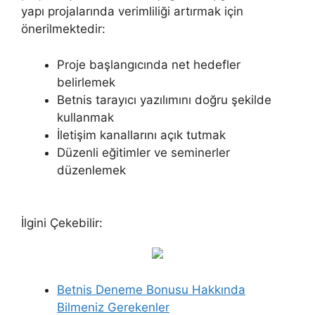
yapı projalarında verimliliği artırmak için
önerilmektedir:
Proje başlangıcında net hedefler
belirlemek
Betnis tarayıcı yazılımını doğru şekilde
kullanmak
İletişim kanallarını açık tutmak
Düzenli eğitimler ve seminerler
düzenlemek
İlgini Çekebilir:
Betnis Deneme Bonusu Hakkında
Bilmeniz Gerekenler