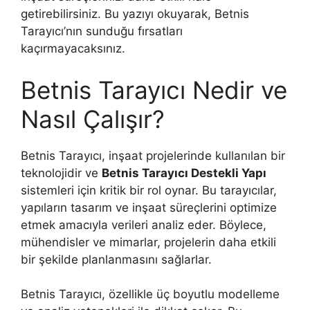
getirebilirsiniz. Bu yazıyı okuyarak, Betnis
Tarayıcı’nın sunduğu fırsatları
kaçırmayacaksınız.
Betnis Tarayıcı Nedir ve
Nasıl Çalışır?
Betnis Tarayıcı, inşaat projelerinde kullanılan bir
teknolojidir ve
Betnis Tarayıcı Destekli Yapı
sistemleri için kritik bir rol oynar. Bu tarayıcılar,
yapıların tasarım ve inşaat süreçlerini optimize
etmek amacıyla verileri analiz eder. Böylece,
mühendisler ve mimarlar, projelerin daha etkili
bir şekilde planlanmasını sağlarlar.
Betnis Tarayıcı, özellikle üç boyutlu modelleme