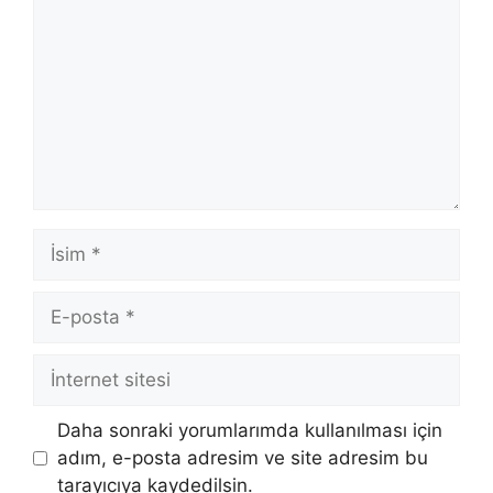
İsim
E-
posta
İnternet
sitesi
Daha sonraki yorumlarımda kullanılması için
adım, e-posta adresim ve site adresim bu
tarayıcıya kaydedilsin.