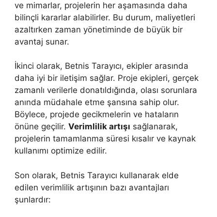
ve mimarlar, projelerin her aşamasında daha
bilinçli kararlar alabilirler. Bu durum, maliyetleri
azaltırken zaman yönetiminde de büyük bir
avantaj sunar.
İkinci olarak, Betnis Tarayıcı, ekipler arasında
daha iyi bir iletişim sağlar. Proje ekipleri, gerçek
zamanlı verilerle donatıldığında, olası sorunlara
anında müdahale etme şansına sahip olur.
Böylece, projede gecikmelerin ve hataların
önüne geçilir.
Verimlilik artışı
sağlanarak,
projelerin tamamlanma süresi kısalır ve kaynak
kullanımı optimize edilir.
Son olarak, Betnis Tarayıcı kullanarak elde
edilen verimlilik artışının bazı avantajları
şunlardır: