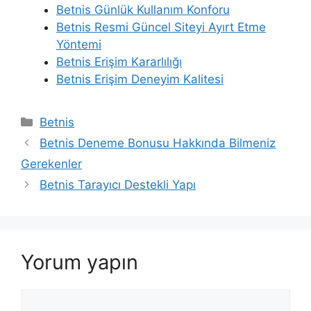
Betnis Günlük Kullanım Konforu
Betnis Resmi Güncel Siteyi Ayırt Etme
Yöntemi
Betnis Erişim Kararlılığı
Betnis Erişim Deneyim Kalitesi
Kategoriler
Betnis
Betnis Deneme Bonusu Hakkında Bilmeniz
Gerekenler
Betnis Tarayıcı Destekli Yapı
Yorum yapın
Yorum