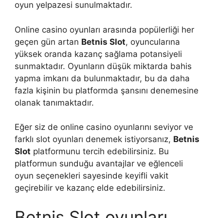
oyun yelpazesi sunulmaktadır.
Online casino oyunları arasında popülerliği her
geçen gün artan
Betnis Slot
, oyuncularına
yüksek oranda kazanç sağlama potansiyeli
sunmaktadır. Oyunların düşük miktarda bahis
yapma imkanı da bulunmaktadır, bu da daha
fazla kişinin bu platformda şansını denemesine
olanak tanımaktadır.
Eğer siz de online casino oyunlarını seviyor ve
farklı slot oyunları denemek istiyorsanız,
Betnis
Slot
platformunu tercih edebilirsiniz. Bu
platformun sunduğu avantajlar ve eğlenceli
oyun seçenekleri sayesinde keyifli vakit
geçirebilir ve kazanç elde edebilirsiniz.
Betnis Slot oyunları