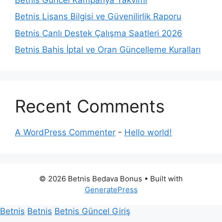
Betnis Lisans Bilgisi ve Güvenilirlik Raporu
Betnis Canlı Destek Çalışma Saatleri 2026
Betnis Bahis İptal ve Oran Güncelleme Kuralları
Recent Comments
A WordPress Commenter
-
Hello world!
© 2026 Betnis Bedava Bonus
• Built with
GeneratePress
Betnis
Betnis
Betnis Güncel Giriş