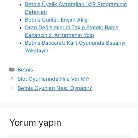
Betnis Üyelik Avantajları: VIP Programının
Detayları
Betnis Günlük Erişim Akışı
Oran Değişimlerini Takip Etmek: Bahis
Kazancınızı Arttırmanın Yolu
Betnis Baccarat: Kart Oyununda Başarıyı
Yakalayın
Kategoriler
Betnis
Slot Oyunlarında Hile Var Mı?
Betnis Oyunları Nasıl Oynanır?
Yorum yapın
Yorum