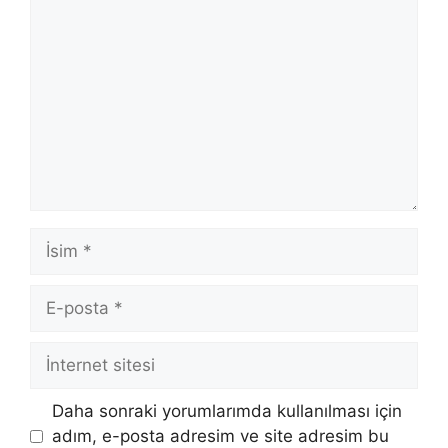
İsim
E-
posta
İnternet
sitesi
Daha sonraki yorumlarımda kullanılması için
adım, e-posta adresim ve site adresim bu