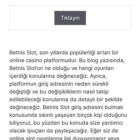
Tıklayın
Betnis Slot, son yıllarda popülerliği artan bir
online casino platformudur. Bu blog yazısında,
Betnis Slot’un ne olduğu ve hangi oyunları
içerdiği konularına değineceğiz. Ayrıca,
platformun giriş adresinin neden sürekli
değiştiği ve bu değişikliklerin nasıl takip
edilebileceği konularına da detaylı bir şekilde
değineceğiz. Betnis Slot giriş adresini bulmak
konusunda sıkıntı yaşayan birçok kişi olduğunu
biliyoruz, bu yüzden bu konuda size yardımcı
olacak ipuçları da paylaşacağız. Eğer siz de
online slot oyunlarına ilgi duyuyorsanız veya