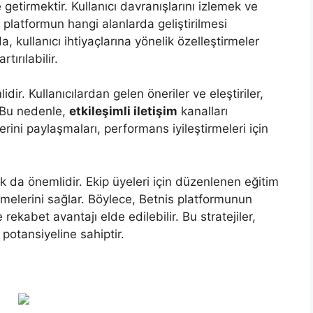
le getirmektir. Kullanıcı davranışlarını izlemek ve
platformun hangi alanlarda geliştirilmesi
a, kullanıcı ihtiyaçlarına yönelik özelleştirmeler
tırılabilir.
dir. Kullanıcılardan gelen öneriler ve eleştiriler,
. Bu nedenle,
etkileşimli iletişim
kanalları
erini paylaşmaları, performans iyileştirmeleri için
ak da önemlidir. Ekip üyeleri için düzenlenen eğitim
melerini sağlar. Böylece, Betnis platformunun
e rekabet avantajı elde edilebilir. Bu stratejiler,
potansiyeline sahiptir.