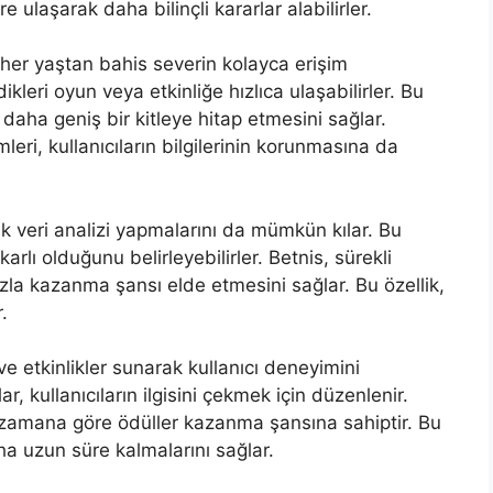
re ulaşarak daha bilinçli kararlar alabilirler.
 her yaştan bahis severin kolayca erişim
ikleri oyun veya etkinliğe hızlıca ulaşabilirler. Bu
daha geniş bir kitleye hitap etmesini sağlar.
eri, kullanıcıların bilgilerinin korunmasına da
ık veri analizi yapmalarını da mümkün kılar. Bu
arlı olduğunu belirleyebilirler. Betnis, sürekli
azla kazanma şansı elde etmesini sağlar. Bu özellik,
.
ve etkinlikler sunarak kullanıcı deneyimini
, kullanıcıların ilgisini çekmek için düzenlenir.
ri zamana göre ödüller kazanma şansına sahiptir. Bu
aha uzun süre kalmalarını sağlar.