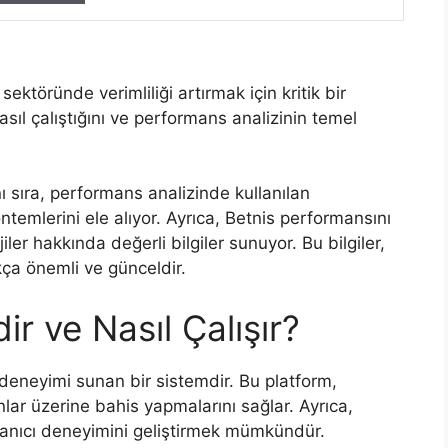
ektöründe verimliliği artırmak için kritik bir
sıl çalıştığını ve performans analizinin temel
 sıra, performans analizinde kullanılan
öntemlerini ele alıyor. Ayrıca, Betnis performansını
iler hakkında değerli bilgiler sunuyor. Bu bilgiler,
ukça önemli ve günceldir.
r ve Nasıl Çalışır?
 deneyimi sunan bir sistemdir. Bu platform,
yunlar üzerine bahis yapmalarını sağlar. Ayrıca,
llanıcı deneyimini geliştirmek mümkündür.