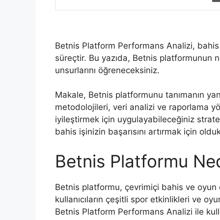
Betnis Platform Performans Analizi, bahis s
süreçtir. Bu yazıda, Betnis platformunun na
unsurlarını öğreneceksiniz.
Makale, Betnis platformunu tanımanın yanı
metodolojileri, veri analizi ve raporlama y
iyileştirmek için uygulayabileceğiniz stratej
bahis işinizin başarısını artırmak için old
Betnis Platformu Nedi
Betnis platformu, çevrimiçi bahis ve oyun
kullanıcıların çeşitli spor etkinlikleri ve o
Betnis Platform Performans Analizi ile ku