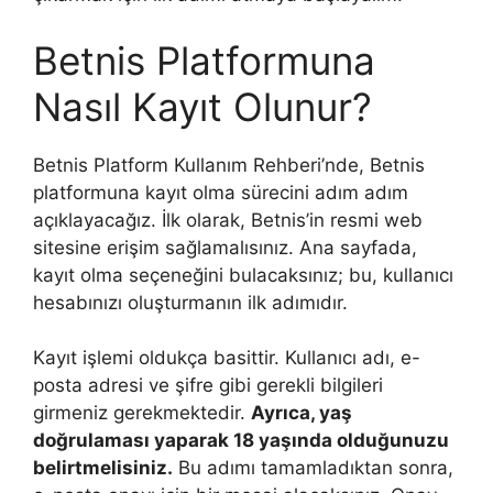
Betnis Platformuna
Nasıl Kayıt Olunur?
Betnis Platform Kullanım Rehberi’nde, Betnis
platformuna kayıt olma sürecini adım adım
açıklayacağız. İlk olarak, Betnis’in resmi web
sitesine erişim sağlamalısınız. Ana sayfada,
kayıt olma seçeneğini bulacaksınız; bu, kullanıcı
hesabınızı oluşturmanın ilk adımıdır.
Kayıt işlemi oldukça basittir. Kullanıcı adı, e-
posta adresi ve şifre gibi gerekli bilgileri
girmeniz gerekmektedir.
Ayrıca, yaş
doğrulaması yaparak 18 yaşında olduğunuzu
belirtmelisiniz.
Bu adımı tamamladıktan sonra,