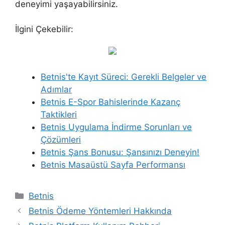
deneyimi yaşayabilirsiniz.
İlgini Çekebilir:
Betnis'te Kayıt Süreci: Gerekli Belgeler ve
Adımlar
Betnis E-Spor Bahislerinde Kazanç
Taktikleri
Betnis Uygulama İndirme Sorunları ve
Çözümleri
Betnis Şans Bonusu: Şansınızı Deneyin!
Betnis Masaüstü Sayfa Performansı
Kategoriler
Betnis
Betnis Ödeme Yöntemleri Hakkında