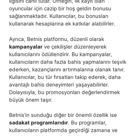
ilgisini canlı tutar. Örneğin, ilk kayıt olan
oyuncular için cazip bir hoş geldin bonusu
sağlanmaktadır. Kullanıcılar, bu bonusları
kullanarak hesaplarına ek katkılar alabilirler.
Ayrıca, Betnis platformu, düzenli olarak
kampanyalar
ve çekilişler düzenleyerek
kullanıcılarını ödüllendirir. Bu kampanyalar,
kullanıcıların daha fazla bahis yapmalarını teşvik
ederken, kazançlarını artırmalarına olanak tanır.
Kullanıcılar, bu tür fırsatları takip ederek, daha
avantajlı bahis deneyimleri yaşayabilirler.
Dolayısıyla, bu promosyonları değerlendirmek
büyük önem taşır.
Betnis’in sunduğu diğer bir önemli özellik ise
sadakat programlarıdır
. Bu programlar,
kullanıcıların platformda geçirdiği zamana ve