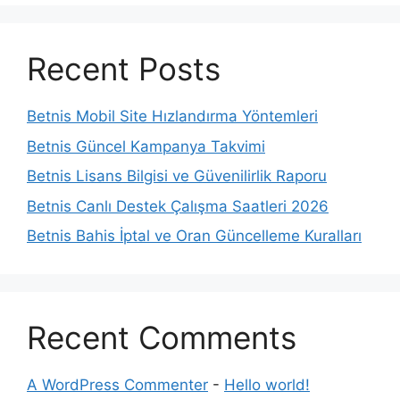
Recent Posts
Betnis Mobil Site Hızlandırma Yöntemleri
Betnis Güncel Kampanya Takvimi
Betnis Lisans Bilgisi ve Güvenilirlik Raporu
Betnis Canlı Destek Çalışma Saatleri 2026
Betnis Bahis İptal ve Oran Güncelleme Kuralları
Recent Comments
A WordPress Commenter
-
Hello world!