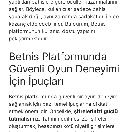
yaptıkları bahislere göre ödüller kazanmalarını
sağlar. Böylece, kullanıcılar sadece bahis
yaparak değil, aynı zamanda sadakatleri ile de
kazanç elde edebilirler. Bu durum, Betnis
platformunun kullanıcı dostu yapısını
pekiştirmektedir.
Betnis Platformunda
Güvenli Oyun Deneyimi
İçin İpuçları
Betnis platformunda güvenli bir oyun deneyimi
sağlamak için bazı temel ipuçlarına dikkat
etmek önemlidir. Öncelikle,
şifrelerinizi güçlü
tutmalısınız
. Tahmin edilmesi zor şifreler
oluşturmak, hesabınızı kötü niyetli girişimlere