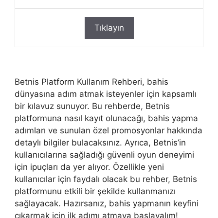
Tıklayın
Betnis Platform Kullanım Rehberi, bahis
dünyasına adım atmak isteyenler için kapsamlı
bir kılavuz sunuyor. Bu rehberde, Betnis
platformuna nasıl kayıt olunacağı, bahis yapma
adımları ve sunulan özel promosyonlar hakkında
detaylı bilgiler bulacaksınız. Ayrıca, Betnis’in
kullanıcılarına sağladığı güvenli oyun deneyimi
için ipuçları da yer alıyor. Özellikle yeni
kullanıcılar için faydalı olacak bu rehber, Betnis
platformunu etkili bir şekilde kullanmanızı
sağlayacak. Hazırsanız, bahis yapmanın keyfini
çıkarmak için ilk adımı atmaya başlayalım!