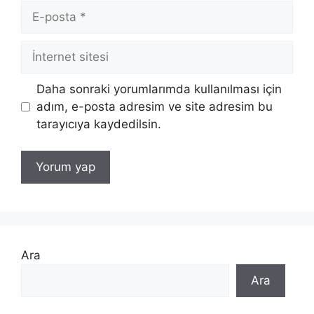
E-
posta
İnternet
sitesi
Daha sonraki yorumlarımda kullanılması için
adım, e-posta adresim ve site adresim bu
tarayıcıya kaydedilsin.
Ara
Ara