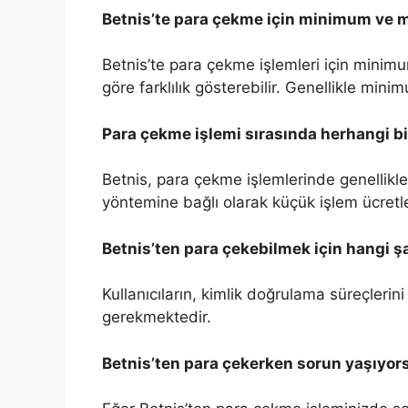
Betnis’te para çekme için minimum ve m
Betnis’te para çekme işlemleri için minim
göre farklılık gösterebilir. Genellikle mini
Para çekme işlemi sırasında herhangi bir
Betnis, para çekme işlemlerinde genellikl
yöntemine bağlı olarak küçük işlem ücretler
Betnis’ten para çekebilmek için hangi şa
Kullanıcıların, kimlik doğrulama süreçleri
gerekmektedir.
Betnis’ten para çekerken sorun yaşıyo