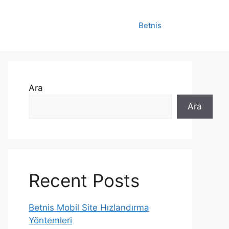
Betnis
Ara
Ara
Recent Posts
Betnis Mobil Site Hızlandırma
Yöntemleri