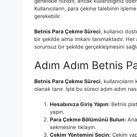
genellikle hızlıdır, ancak kullandığınız öd
Kullanıcıların, para çekme talebinin işleme
gerekebilir.
Betnis Para Çekme Süreci
, kullanıcı dost
bir şekilde alma imkanı tanımaktadır. Her 
sorunsuz bir şekilde gerçekleşmesini sağl
Adım Adım Betnis P
Betnis Para Çekme Süreci
, kullanıcıların
olanak tanır. İşte bu süreci adım adım nası
Hesabınıza Giriş Yapın:
Betnis plat
yapın.
Para Çekme Bölümünü Bulun:
Ana
sekmesine tıklayın.
Çekim Yöntemini Seçin:
Çekim yapm