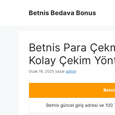
İçeriğe
atla
Betnis Bedava Bonus
Betnis Para Çekm
Kolay Çekim Yön
Ocak 16, 2025
yazar
admin
Betni
Betnis güncel giriş adresi ve 1