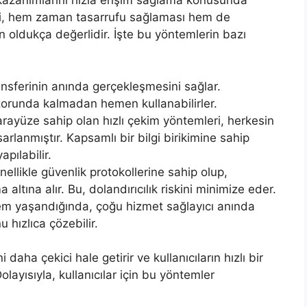
n kazanımlarını hızla erişim sağlama konusunda
eri, hem zaman tasarrufu sağlaması hem de
n oldukça değerlidir. İşte bu yöntemlerin bazı
ansferinin anında gerçekleşmesini sağlar.
 zorunda kalmadan hemen kullanabilirler.
arayüze sahip olan hızlı çekim yöntemleri, herkesin
sarlanmıştır. Kapsamlı bir bilgi birikimine sahip
pılabilir.
ellikle güvenlik protokollerine sahip olup,
a altına alır. Bu, dolandırıcılık riskini minimize eder.
em yaşandığında, çoğu hizmet sağlayıcı anında
 hızlıca çözebilir.
ni daha çekici hale getirir ve kullanıcıların hızlı bir
layısıyla, kullanıcılar için bu yöntemler