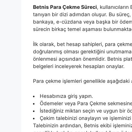
Betnis Para Çekme Süreci
, kullanıcıları
tanıyan bir dizi adımdan oluşur. Bu süreç, 
bankaya, e-cüzdana veya başka bir ödeme
sürecin birkaç temel aşaması bulunmaktad
İlk olarak, bet hesap sahipleri, para çek
doğrulanmış olması gerektiğini unutmamalı
önlenmesi açısından önemlidir. Betnis platfo
belgeleri inceleyerek hesapları onaylar.
Para çekme işlemleri genellikle aşağıdaki a
Hesabınıza giriş yapın.
Ödemeler veya Para Çekme sekmesine 
İstediğiniz miktarı seçin ve uygun bir 
Çekim talebinizi onaylayın ve işleminiz
Talebinizin ardından, Betnis ekibi işlemin