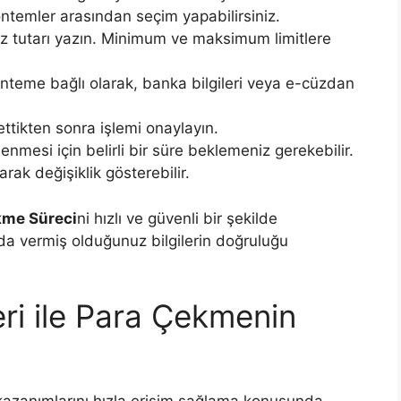
ntemler arasından seçim yapabilirsiniz.
z tutarı yazın. Minimum ve maksimum limitlere
nteme bağlı olarak, banka bilgileri veya e-cüzdan
 ettikten sonra işlemi onaylayın.
enmesi için belirli bir süre beklemeniz gerekebilir.
rak değişiklik gösterebilir.
kme Süreci
ni hızlı ve güvenli bir şekilde
da vermiş olduğunuz bilgilerin doğruluğu
ri ile Para Çekmenin