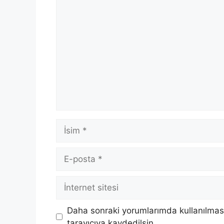
Yorum
İsim
E-
posta
İnternet
sitesi
Daha sonraki yorumlarımda kullanılması
tarayıcıya kaydedilsin.