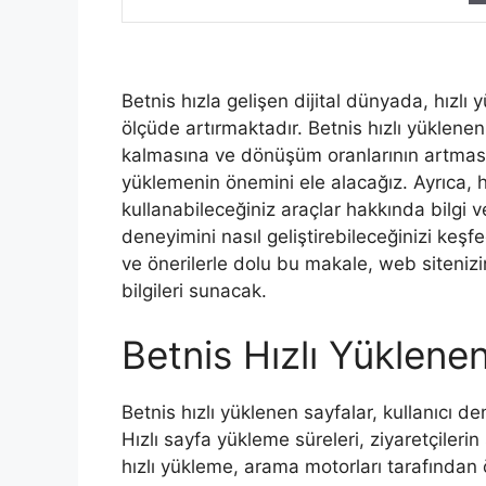
Betnis hızla gelişen dijital dünyada, hızlı
ölçüde artırmaktadır. Betnis hızlı yüklene
kalmasına ve dönüşüm oranlarının artmasına
yüklemenin önemini ele alacağız. Ayrıca, hı
kullanabileceğiniz araçlar hakkında bilgi ve
deneyimini nasıl geliştirebileceğinizi keş
ve önerilerle dolu bu makale, web siteniz
bilgileri sunacak.
Betnis Hızlı Yüklene
Betnis hızlı yüklenen sayfalar, kullanıcı de
Hızlı sayfa yükleme süreleri, ziyaretçileri
hızlı yükleme, arama motorları tarafından 