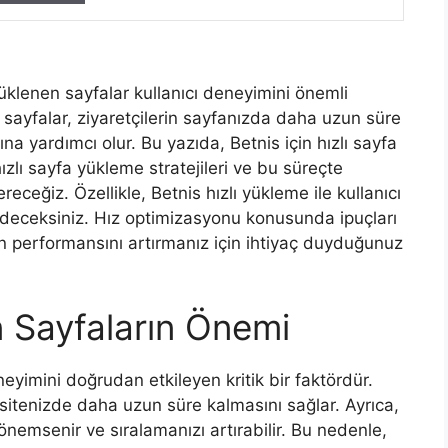
 yüklenen sayfalar kullanıcı deneyimini önemli
n sayfalar, ziyaretçilerin sayfanızda daha uzun süre
 yardımcı olur. Bu yazıda, Betnis için hızlı sayfa
zlı sayfa yükleme stratejileri ve bu süreçte
receğiz. Özellikle, Betnis hızlı yükleme ile kullanıcı
fedeceksiniz. Hız optimizasyonu konusunda ipuçları
in performansını artırmanız için ihtiyaç duyduğunuz
n Sayfaların Önemi
neyimini doğrudan etkileyen kritik bir faktördür.
n sitenizde daha uzun süre kalmasını sağlar. Ayrıca,
önemsenir ve sıralamanızı artırabilir. Bu nedenle,