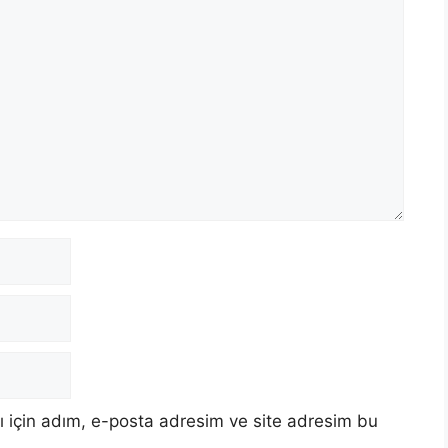
 için adım, e-posta adresim ve site adresim bu