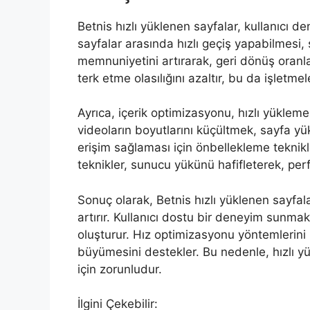
Betnis hızlı yüklenen sayfalar, kullanıcı den
sayfalar arasında hızlı geçiş yapabilmesi, 
memnuniyetini artırarak, geri dönüş oranları
terk etme olasılığını azaltır, bu da işletmele
Ayrıca, içerik optimizasyonu, hızlı yükleme
videoların boyutlarını küçültmek, sayfa yükl
erişim sağlaması için önbellekleme teknikl
teknikler, sunucu yükünü hafifleterek, perfo
Sonuç olarak, Betnis hızlı yüklenen sayfala
artırır. Kullanıcı dostu bir deneyim sunmak,
oluşturur. Hız optimizasyonu yöntemlerini
büyümesini destekler. Bu nedenle, hızlı yü
için zorunludur.
İlgini Çekebilir: