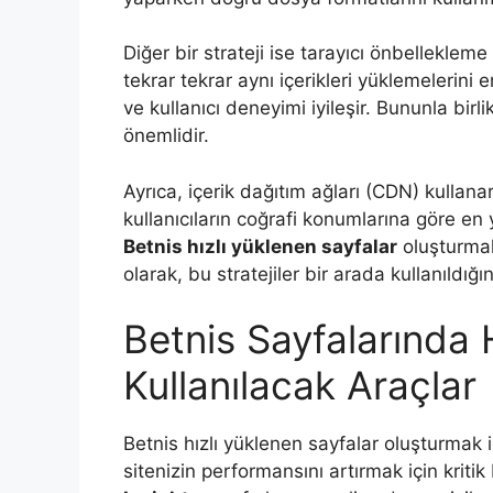
Diğer bir strateji ise tarayıcı önbellekleme
tekrar tekrar aynı içerikleri yüklemelerini
ve kullanıcı deneyimi iyileşir. Bununla bir
önemlidir.
Ayrıca, içerik dağıtım ağları (CDN) kullanar
kullanıcıların coğrafi konumlarına göre en
Betnis hızlı yüklenen sayfalar
oluşturmak 
olarak, bu stratejiler bir arada kullanıldığı
Betnis Sayfalarında 
Kullanılacak Araçlar
Betnis hızlı yüklenen sayfalar oluşturmak i
sitenizin performansını artırmak için kritik