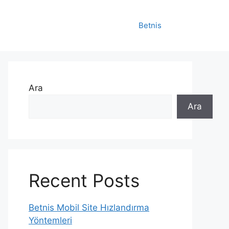
Betnis
Ara
Ara
Recent Posts
Betnis Mobil Site Hızlandırma
Yöntemleri