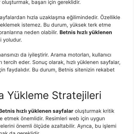
r oluşturmak, başarı için gereklidir.
yfalardan hızla uzaklaşma eğilimindedir. Özellikle
nı beklemek istemez. Bu durum, yüksek terk etme
ranlarına neden olabilir.
Betnis hızlı yüklenen
i yoludur.
nsınızı da iyileştirir. Arama motorları, kullanıcı
ı tercih eder. Sonuç olarak, hızlı yüklenen sayfalar,
in faydalıdır. Bu durum, Betnis sitenizin rekabet
fa Yükleme Stratejileri
Betnis hızlı yüklenen sayfalar
oluşturmak kritik
mize etmek önemlidir. Resimleri web için uygun
rini önemli ölçüde azaltabilir. Ayrıca, bu işlemi
ak da gereklidir.