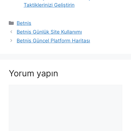
Taktiklerinizi Geliştirin
Kategoriler
Betnis
Betnis Günlük Site Kullanımı
Betnis Güncel Platform Haritası
Yorum yapın
Yorum