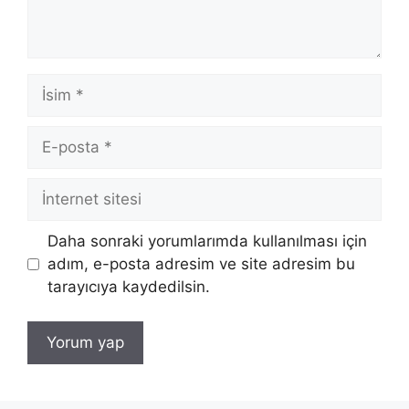
İsim
E-
posta
İnternet
sitesi
Daha sonraki yorumlarımda kullanılması için
adım, e-posta adresim ve site adresim bu
tarayıcıya kaydedilsin.