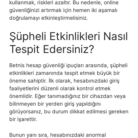
kullanmak, riskleri azaltır. Bu nedenle, online
güvenliğinizi artırmak için hemen iki aşamalı
doğrulamayı etkinleştirmelisiniz.
Şüpheli Etkinlikleri Nasıl
Tespit Edersiniz?
Betnis hesap güvenliği ipuçları arasında, şüpheli
etkinlikleri zamanında tespit etmek büyük bir
öneme sahiptir. İlk olarak, hesabınızdaki giriş
faaliyetlerini düzenli olarak kontrol etmek
önemlidir. Eğer tanımadığınız bir cihazdan veya
bilinmeyen bir yerden giriş yapıldığını
görüyorsanız, bu durum dikkat edilmesi gereken
bir işarettir.
Bunun yanı sıra, hesabınızdaki anormal