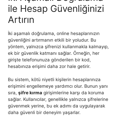
ile Hesap Güvenliğinizi
Artırın
İki aşamalı doğrulama, online hesaplarınızın
güvenliğini artırmanın etkili bir yoludur. Bu
yöntem, yalnızca şifrenizi kullanmakla kalmayıp,
ek bir güvenlik katmanı sağlar. Örneğin, her
girişte telefonunuza gönderilen bir kod,
hesabınıza erişimi daha zor hale getirir.
Bu sistem, kötü niyetli kişilerin hesaplarınıza
erişimini engellemeye yardımcı olur. Bunun yanı
sıra,
şifre kırma
girişimlerine karşı da koruma
sağlar. Kullanıcılar, genellikle yalnızca şifrelerine
güvenmek yerine, bu ek adımı da uygulayarak
daha güvenli bir deneyim yaşarlar.