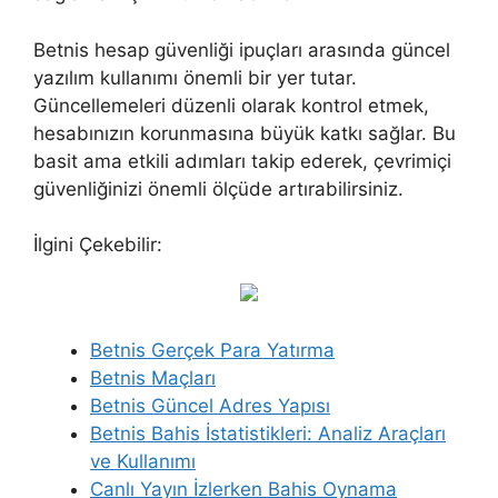
Betnis hesap güvenliği ipuçları arasında güncel
yazılım kullanımı önemli bir yer tutar.
Güncellemeleri düzenli olarak kontrol etmek,
hesabınızın korunmasına büyük katkı sağlar. Bu
basit ama etkili adımları takip ederek, çevrimiçi
güvenliğinizi önemli ölçüde artırabilirsiniz.
İlgini Çekebilir:
Betnis Gerçek Para Yatırma
Betnis Maçları
Betnis Güncel Adres Yapısı
Betnis Bahis İstatistikleri: Analiz Araçları
ve Kullanımı
Canlı Yayın İzlerken Bahis Oynama