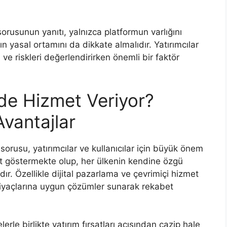
orusunun yanıtı, yalnızca platformun varlığını
n yasal ortamını da dikkate almalıdır. Yatırımcılar
rı ve riskleri değerlendirirken önemli bir faktör
rde Hizmet Veriyor?
Avantajlar
sorusu, yatırımcılar ve kullanıcılar için büyük önem
yet göstermekte olup, her ülkenin kendine özgü
dır. Özellikle dijital pazarlama ve çevrimiçi hizmet
htiyaçlarına uygun çözümler sunarak rekabet
erle birlikte yatırım fırsatları açısından cazip hale