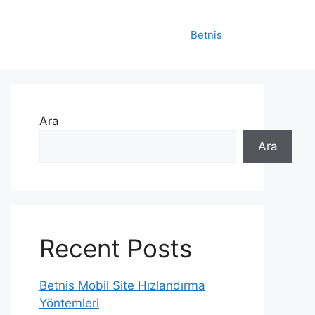
Betnis
Ara
Ara
Recent Posts
Betnis Mobil Site Hızlandırma
Yöntemleri