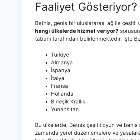
Faaliyet Gösteriyor?
Betnis, geniş bir uluslararası ağ ile çeşit
hangi ülkelerde hizmet veriyor?
sorusunu
tabanı tarafından belirlenmektedir. İşte Bet
Türkiye
Almanya
İspanya
İtalya
Fransa
Hollanda
Birleşik Krallık
Yunansitan
Bu ülkelerde, Betnis çeşitli oyun ve bahis 
zamanda yerel düzenlemelere ve yasalara 