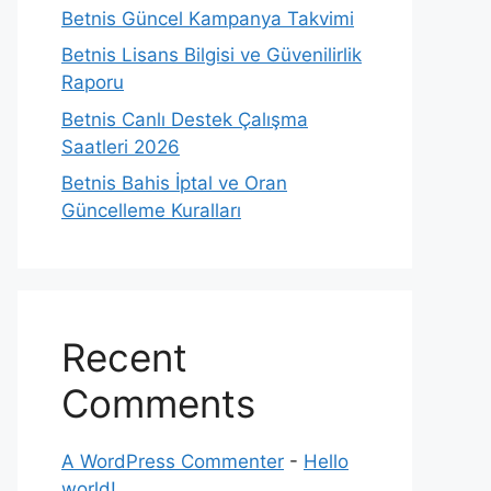
Betnis Güncel Kampanya Takvimi
Betnis Lisans Bilgisi ve Güvenilirlik
Raporu
Betnis Canlı Destek Çalışma
Saatleri 2026
Betnis Bahis İptal ve Oran
Güncelleme Kuralları
Recent
Comments
A WordPress Commenter
-
Hello
world!