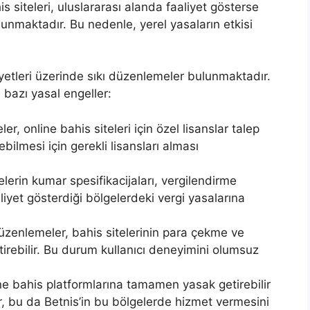
s siteleri, uluslararası alanda faaliyet gösterse
lunmaktadır. Bu nedenle, yerel yasaların etkisi
yetleri üzerinde sıkı düzenlemeler bulunmaktadır.
bazı yasal engeller:
ler, online bahis siteleri için özel lisanslar talep
ebilmesi için gerekli lisansları alması
lerin kumar spesifikacijaları, vergilendirme
faaliyet gösterdiği bölgelerdeki vergi yasalarına
üzenlemeler, bahis sitelerinin para çekme ve
tirebilir. Bu durum kullanıcı deneyimini olumsuz
ine bahis platformlarına tamamen yasak getirebilir
lir, bu da Betnis’in bu bölgelerde hizmet vermesini