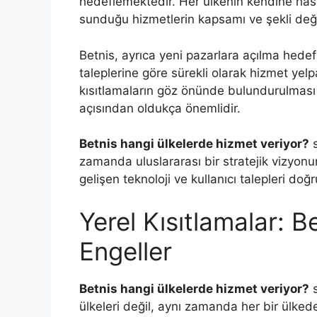
hedeflemektedir. Her ülkenin kendine has y
sunduğu hizmetlerin kapsamı ve şekli değiş
Betnis, ayrıca yeni pazarlara açılma hedefi 
taleplerine göre sürekli olarak hizmet yelp
kısıtlamaların göz önünde bulundurulması 
açısından oldukça önemlidir.
Betnis hangi ülkelerde hizmet veriyor?
s
zamanda uluslararası bir stratejik vizyonu
gelişen teknoloji ve kullanıcı talepleri do
Yerel Kısıtlamalar: Be
Engeller
Betnis hangi ülkelerde hizmet veriyor?
s
ülkeleri değil, aynı zamanda her bir ülked