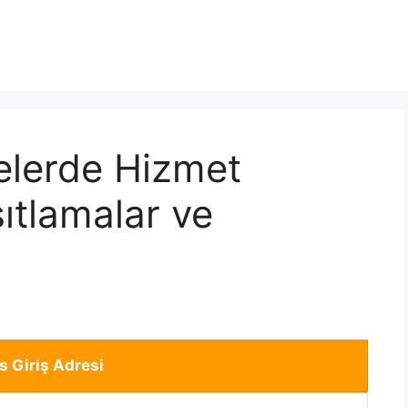
elerde Hizmet
sıtlamalar ve
s Giriş Adresi