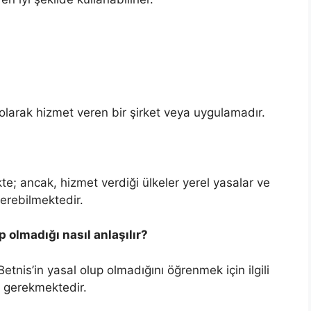
olarak hizmet veren bir şirket veya uygulamadır.
kte; ancak, hizmet verdiği ülkeler yerel yasalar ve
erebilmektedir.
 olmadığı nasıl anlaşılır?
etnis’in yasal olup olmadığını öğrenmek için ilgili
 gerekmektedir.