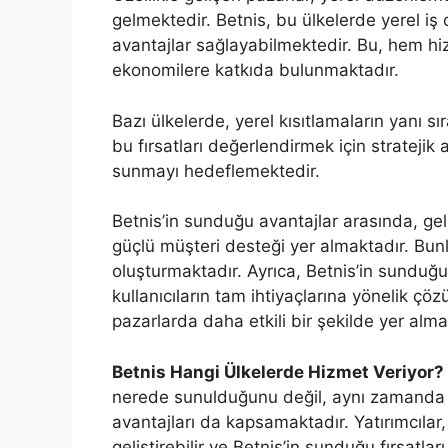
gelmektedir. Betnis, bu ülkelerde yerel iş o
avantajlar sağlayabilmektedir. Bu, hem hi
ekonomilere katkıda bulunmaktadır.
Bazı ülkelerde, yerel kısıtlamaların yanı sı
bu fırsatları değerlendirmek için stratejik a
sunmayı hedeflemektedir.
Betnis’in sunduğu avantajlar arasında, geli
güçlü müşteri desteği yer almaktadır. Bunla
oluşturmaktadır. Ayrıca, Betnis’in sunduğ
kullanıcıların tam ihtiyaçlarına yönelik ç
pazarlarda daha etkili bir şekilde yer alma
Betnis Hangi Ülkelerde Hizmet Veriyor?
nerede sunulduğunu değil, aynı zamanda bu
avantajları da kapsamaktadır. Yatırımcılar, 
geliştirebilir ve Betnis’in sunduğu fırsatları 