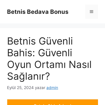
İçeriğe
atla
Betnis Bedava Bonus
Menü
Betnis Güvenli
Bahis: Güvenli
Oyun Ortamı Nasıl
Sağlanır?
Eylül 25, 2024
yazar
admin