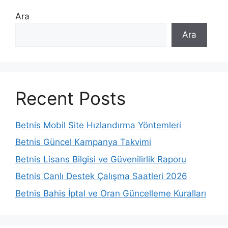
Ara
Ara
Recent Posts
Betnis Mobil Site Hızlandırma Yöntemleri
Betnis Güncel Kampanya Takvimi
Betnis Lisans Bilgisi ve Güvenilirlik Raporu
Betnis Canlı Destek Çalışma Saatleri 2026
Betnis Bahis İptal ve Oran Güncelleme Kuralları