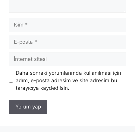
İsim
E-
posta
İnternet
sitesi
Daha sonraki yorumlarımda kullanılması için
adım, e-posta adresim ve site adresim bu
tarayıcıya kaydedilsin.