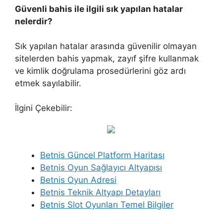
Güvenli bahis ile ilgili sık yapılan hatalar
nelerdir?
Sık yapılan hatalar arasında güvenilir olmayan
sitelerden bahis yapmak, zayıf şifre kullanmak
ve kimlik doğrulama prosedürlerini göz ardı
etmek sayılabilir.
İlgini Çekebilir:
Betnis Güncel Platform Haritası
Betnis Oyun Sağlayıcı Altyapısı
Betnis Oyun Adresi
Betnis Teknik Altyapı Detayları
Betnis Slot Oyunları Temel Bilgiler