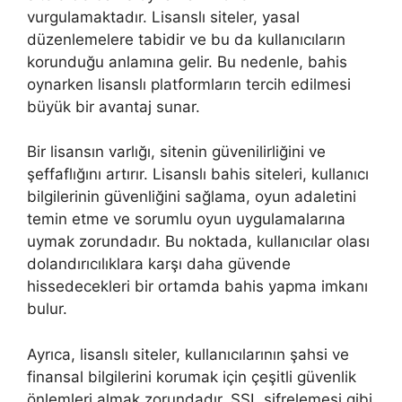
vurgulamaktadır. Lisanslı siteler, yasal
düzenlemelere tabidir ve bu da kullanıcıların
korunduğu anlamına gelir. Bu nedenle, bahis
oynarken lisanslı platformların tercih edilmesi
büyük bir avantaj sunar.
Bir lisansın varlığı, sitenin güvenilirliğini ve
şeffaflığını artırır. Lisanslı bahis siteleri, kullanıcı
bilgilerinin güvenliğini sağlama, oyun adaletini
temin etme ve sorumlu oyun uygulamalarına
uymak zorundadır. Bu noktada, kullanıcılar olası
dolandırıcılıklara karşı daha güvende
hissedecekleri bir ortamda bahis yapma imkanı
bulur.
Ayrıca, lisanslı siteler, kullanıcılarının şahsi ve
finansal bilgilerini korumak için çeşitli güvenlik
önlemleri almak zorundadır. SSL şifrelemesi gibi