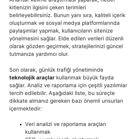
kitlenizin ilgisini çeken terimleri
belirleyebilirsiniz. Bunun yanı sıra, kaliteli içerik
oluşturmak ve sosyal medya platformlarında
paylaşımlar yapmak, kullanıcıların sitenize
yönelmesini sağlar. Elde edilen verileri düzenli
olarak gözden geçirmek, stratejilerinizi güncel
tutmanıza yardımcı olur.
Son olarak, günlük trafiği yönetiminde
teknolojik araçlar
kullanmak büyük fayda
sağlar. Analiz ve raporlama için çeşitli yazılımlar
tercih edilebilir. Aşağıdaki liste, bu süreçte
dikkate almanız gereken bazı önemli unsurları
içermektedir:
Veri analizi ve raporlama araçları
kullanmak