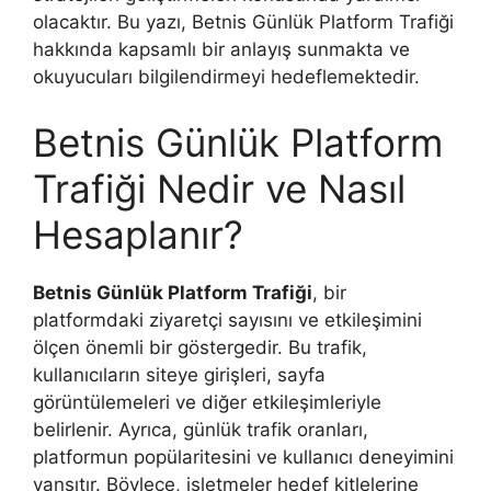
olacaktır. Bu yazı, Betnis Günlük Platform Trafiği
hakkında kapsamlı bir anlayış sunmakta ve
okuyucuları bilgilendirmeyi hedeflemektedir.
Betnis Günlük Platform
Trafiği Nedir ve Nasıl
Hesaplanır?
Betnis Günlük Platform Trafiği
, bir
platformdaki ziyaretçi sayısını ve etkileşimini
ölçen önemli bir göstergedir. Bu trafik,
kullanıcıların siteye girişleri, sayfa
görüntülemeleri ve diğer etkileşimleriyle
belirlenir. Ayrıca, günlük trafik oranları,
platformun popülaritesini ve kullanıcı deneyimini
yansıtır. Böylece, işletmeler hedef kitlelerine