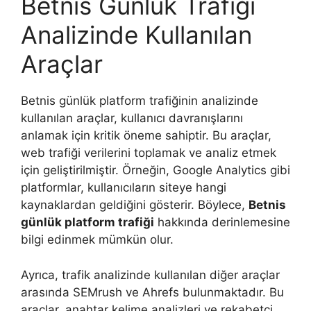
Betnis Günlük Trafiği
Analizinde Kullanılan
Araçlar
Betnis günlük platform trafiğinin analizinde
kullanılan araçlar, kullanıcı davranışlarını
anlamak için kritik öneme sahiptir. Bu araçlar,
web trafiği verilerini toplamak ve analiz etmek
için geliştirilmiştir. Örneğin, Google Analytics gibi
platformlar, kullanıcıların siteye hangi
kaynaklardan geldiğini gösterir. Böylece,
Betnis
günlük platform trafiği
hakkında derinlemesine
bilgi edinmek mümkün olur.
Ayrıca, trafik analizinde kullanılan diğer araçlar
arasında SEMrush ve Ahrefs bulunmaktadır. Bu
araçlar, anahtar kelime analizleri ve rekabetçi