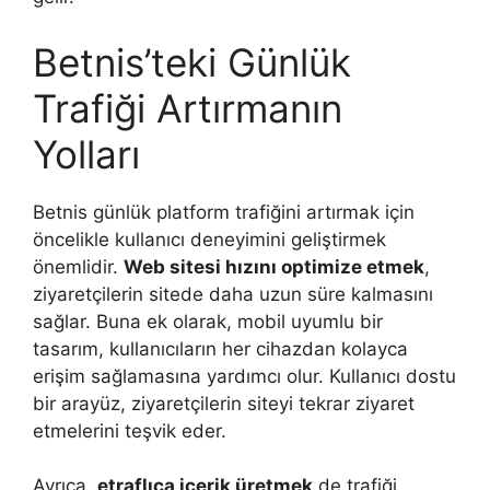
Betnis’teki Günlük
Trafiği Artırmanın
Yolları
Betnis günlük platform trafiğini artırmak için
öncelikle kullanıcı deneyimini geliştirmek
önemlidir.
Web sitesi hızını optimize etmek
,
ziyaretçilerin sitede daha uzun süre kalmasını
sağlar. Buna ek olarak, mobil uyumlu bir
tasarım, kullanıcıların her cihazdan kolayca
erişim sağlamasına yardımcı olur. Kullanıcı dostu
bir arayüz, ziyaretçilerin siteyi tekrar ziyaret
etmelerini teşvik eder.
Ayrıca,
etraflıca içerik üretmek
de trafiği