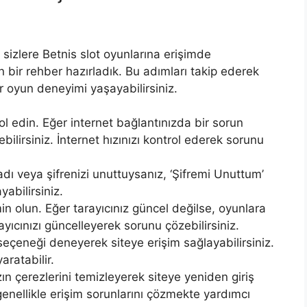
 sizlere Betnis slot oyunlarına erişimde
n bir rehber hazırladık. Bu adımları takip ederek
ir oyun deneyimi yaşayabilirsiniz.
rol edin. Eğer internet bağlantınızda bir sorun
ilirsiniz. İnternet hızınızı kontrol ederek sorunu
adı veya şifrenizi unuttuysanız, ‘Şifremi Unuttum’
yabilirsiniz.
n olun. Eğer tarayıcınız güncel değilse, oyunlara
ayıcınızı güncelleyerek sorunu çözebilirsiniz.
seçeneği deneyerek siteye erişim sağlayabilirsiniz.
aratabilir.
zın çerezlerini temizleyerek siteye yeniden giriş
enellikle erişim sorunlarını çözmekte yardımcı