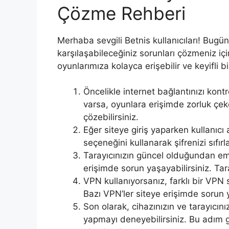
Çözme Rehberi
Merhaba sevgili Betnis kullanıcıları! Bugün
karşılaşabileceğiniz sorunları çözmeniz içi
oyunlarımıza kolayca erişebilir ve keyifli b
Öncelikle internet bağlantınızı kont
varsa, oyunlara erişimde zorluk çekeb
çözebilirsiniz.
Eğer siteye giriş yaparken kullanıcı 
seçeneğini kullanarak şifrenizi sıfırla
Tarayıcınızın güncel olduğundan emi
erişimde sorun yaşayabilirsiniz. Tar
VPN kullanıyorsanız, farklı bir VPN 
Bazı VPN’ler siteye erişimde sorun y
Son olarak, cihazınızın ve tarayıcını
yapmayı deneyebilirsiniz. Bu adım g