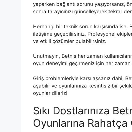
yaparken bağlantı sorunu yaşıyorsanız, önc
sonra tarayıcınızı güncelleyerek tekrar de
Herhangi bir teknik sorun karşısında ise, 
iletişime geçebilirsiniz. Profesyonel ekiple
ve etkili çözümler bulabilirsiniz.
Unutmayın, Betnis her zaman kullanıcıların
oyun deneyimi geçirmeniz için her zaman e
Giriş problemleriyle karşılaşsanız dahi, Be
aşabilir ve oyunlarınıza kesintisiz bir şeki
oyunlar dileriz!
Sıkı Dostlarınıza Bet
Oyunlarına Rahatça 