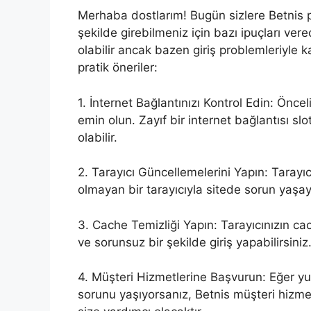
Merhaba dostlarım! Bugün sizlere Betnis 
şekilde girebilmeniz için bazı ipuçları ver
olabilir ancak bazen giriş problemleriyle k
pratik öneriler:
1. İnternet Bağlantınızı Kontrol Edin: Önc
emin olun. Zayıf bir internet bağlantısı sl
olabilir.
2. Tarayıcı Güncellemelerini Yapın: Taray
olmayan bir tarayıcıyla sitede sorun yaşaya
3. Cache Temizliği Yapın: Tarayıcınızın cac
ve sorunsuz bir şekilde giriş yapabilirsiniz
4. Müşteri Hizmetlerine Başvurun: Eğer yu
sorunu yaşıyorsanız, Betnis müşteri hizmetle