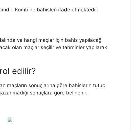
rimdir. Kombine bahisleri ifade etmektedir.
alında ve hangi maçlar için bahis yapılacağı
acak olan maçlar seçilir ve tahminler yapılarak
ol edilir?
an maçların sonuçlarına göre bahislerin tutup
kazanmadığı sonuçlara göre belirlenir.