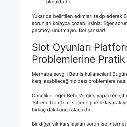
olmaktadır.
Yukarıda belirtilen adımları takip ederek B
sorunları kolayca çözebilirsiniz. Eğer soru
geçmeyi unutmayın. Bol şanslar!
Slot Oyunları Platfor
Problemlerine Prati
Merhaba sevgili Betnis kullanıcıları! Bugün
karşılaşabileceğiniz bazı problemlere nası
Öncelikle, eğer Betnis’e giriş yaparken ş
‘Şifremi Unuttum’ seçeneğine tıklayarak yen
birkaç dakikanızı alacaktır.
Bir diğer sık karşılaşılan sorun ise internet