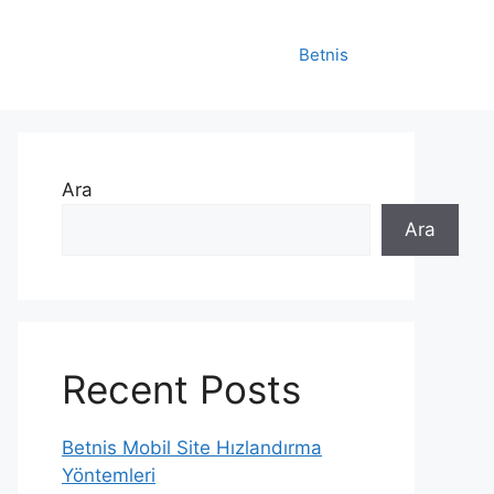
Betnis
Ara
Ara
Recent Posts
Betnis Mobil Site Hızlandırma
Yöntemleri