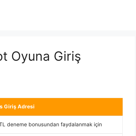
ot Oyuna Giriş
s Giriş Adresi
00 TL deneme bonusundan faydalanmak için