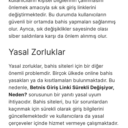
kullanıcıların kişisel bilgilerinin çalınmasını
önlemek amacıyla sık sık giriş linklerini
değiştirmektedir. Bu durumda kullanıcıların
güvenli bir ortamda bahis yapmaları sağlanmış
olur. Ayrıca, sık değişiklikler sayesinde olası
siber saldırılara karşı da önlem alınmış olur.
Yasal Zorluklar
Yasal zorluklar, bahis siteleri için bir diğer
önemli problemdir. Birçok ülkede online bahis
yasakları ya da kısıtlamaları bulunmaktadır. Bu
nedenle,
Betnis Giriş Linki Sürekli Değişiyor,
Neden?
sorusunun bir yanıtı yasal uyum
ihtiyacıdır. Bahis siteleri, bu tür sorunlardan
kaçınmak için sürekli olarak giriş bilgilerini
güncellemektedir ve kullanıcılara da yasal
çerçeveler içinde hizmet vermeye çalışmaktadır.