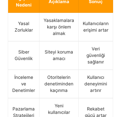
Açıklama
Sonuç
Nedeni
Yasaklamalara
Yasal
Kullanıcıların
karşı önlem
Zorluklar
erişimi artar
almak
Veri
Siber
Siteyi koruma
güvenliği
Güvenlik
amacı
sağlanır
İnceleme
Otoritelerin
Kullanıcı
ve
denetiminden
deneyimini
Denetimler
kaçınma
artırır
Yeni
Pazarlama
Rekabet
kullanıcılar
Stratejileri
gücü artar