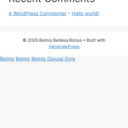
A WordPress Commenter
-
Hello world!
© 2026 Betnis Bedava Bonus
• Built with
GeneratePress
Betnis
Betnis
Betnis Güncel Giriş