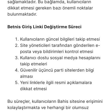
sağlamaktadır. Bu bağlamda, kullanıcıların
dikkat etmesi gereken bazı önemli noktalar
bulunmaktadır.
Betnis Giriş Linki Değiştirme Süreci
Kullanıcıların güncel bilgileri takip etmesi
Site yöneticileri tarafından gönderilen e-
posta veya bildirimleri kontrol etmesi
Kullanıcı dostu sosyal medya hesaplarını
takip etmeleri
Güvenilir üçüncü parti sitelerden bilgi
alması
Yeni linklerle ilgili resmi açıklamalara
dikkat etmesi
Bu süreçler, kullanıcıların Bahis sitesine erişimini
kolaylaştırmakta ve herhangi bir olumsuz