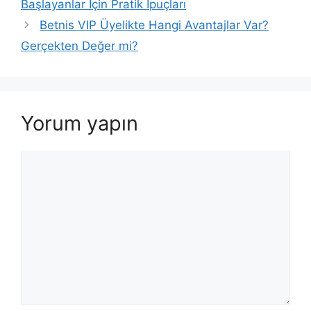
Başlayanlar İçin Pratik İpuçları
Betnis VIP Üyelikte Hangi Avantajlar Var?
Gerçekten Değer mi?
Yorum yapın
Yorum