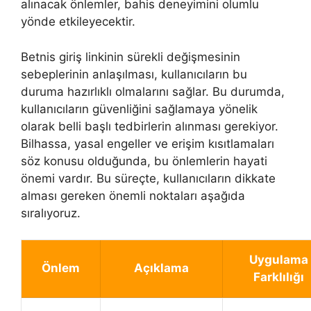
alınacak önlemler, bahis deneyimini olumlu
yönde etkileyecektir.
Betnis giriş linkinin sürekli değişmesinin
sebeplerinin anlaşılması, kullanıcıların bu
duruma hazırlıklı olmalarını sağlar. Bu durumda,
kullanıcıların güvenliğini sağlamaya yönelik
olarak belli başlı tedbirlerin alınması gerekiyor.
Bilhassa, yasal engeller ve erişim kısıtlamaları
söz konusu olduğunda, bu önlemlerin hayati
önemi vardır. Bu süreçte, kullanıcıların dikkate
alması gereken önemli noktaları aşağıda
sıralıyoruz.
Uygulama
Önlem
Açıklama
Farklılığı