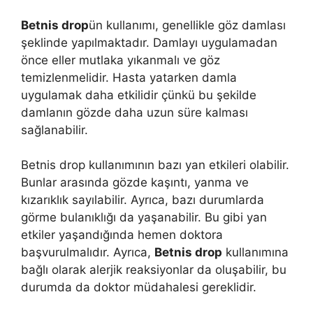
Betnis drop
ün kullanımı, genellikle göz damlası
şeklinde yapılmaktadır. Damlayı uygulamadan
önce eller mutlaka yıkanmalı ve göz
temizlenmelidir. Hasta yatarken damla
uygulamak daha etkilidir çünkü bu şekilde
damlanın gözde daha uzun süre kalması
sağlanabilir.
Betnis drop kullanımının bazı yan etkileri olabilir.
Bunlar arasında gözde kaşıntı, yanma ve
kızarıklık sayılabilir. Ayrıca, bazı durumlarda
görme bulanıklığı da yaşanabilir. Bu gibi yan
etkiler yaşandığında hemen doktora
başvurulmalıdır. Ayrıca,
Betnis drop
kullanımına
bağlı olarak alerjik reaksiyonlar da oluşabilir, bu
durumda da doktor müdahalesi gereklidir.