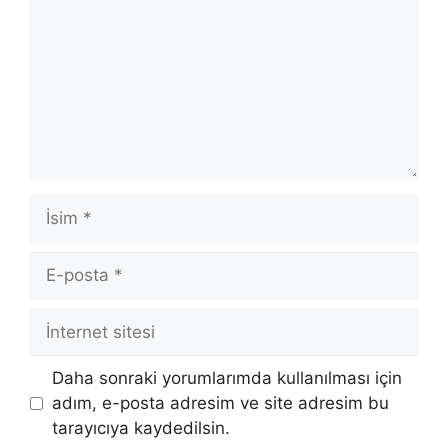
İsim
E-
posta
İnternet
sitesi
Daha sonraki yorumlarımda kullanılması için
adım, e-posta adresim ve site adresim bu
tarayıcıya kaydedilsin.