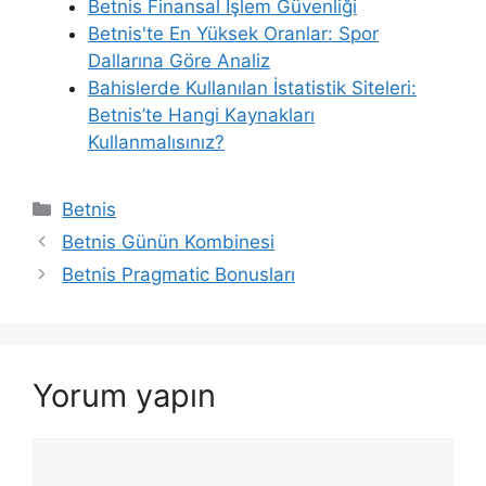
Betnis Finansal İşlem Güvenliği
Betnis'te En Yüksek Oranlar: Spor
Dallarına Göre Analiz
Bahislerde Kullanılan İstatistik Siteleri:
Betnis’te Hangi Kaynakları
Kullanmalısınız?
Kategoriler
Betnis
Betnis Günün Kombinesi
Betnis Pragmatic Bonusları
Yorum yapın
Yorum