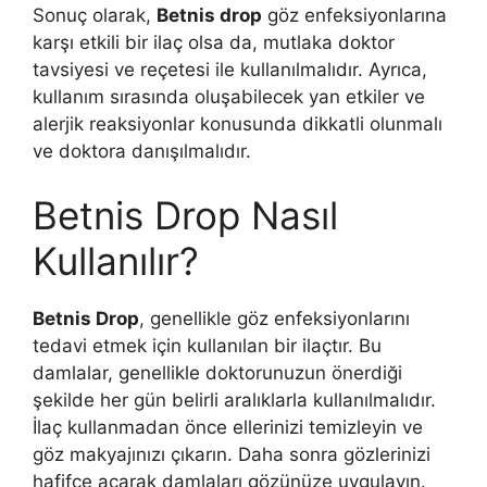
Sonuç olarak,
Betnis drop
göz enfeksiyonlarına
karşı etkili bir ilaç olsa da, mutlaka doktor
tavsiyesi ve reçetesi ile kullanılmalıdır. Ayrıca,
kullanım sırasında oluşabilecek yan etkiler ve
alerjik reaksiyonlar konusunda dikkatli olunmalı
ve doktora danışılmalıdır.
Betnis Drop Nasıl
Kullanılır?
Betnis Drop
, genellikle göz enfeksiyonlarını
tedavi etmek için kullanılan bir ilaçtır. Bu
damlalar, genellikle doktorunuzun önerdiği
şekilde her gün belirli aralıklarla kullanılmalıdır.
İlaç kullanmadan önce ellerinizi temizleyin ve
göz makyajınızı çıkarın. Daha sonra gözlerinizi
hafifçe açarak damlaları gözünüze uygulayın.