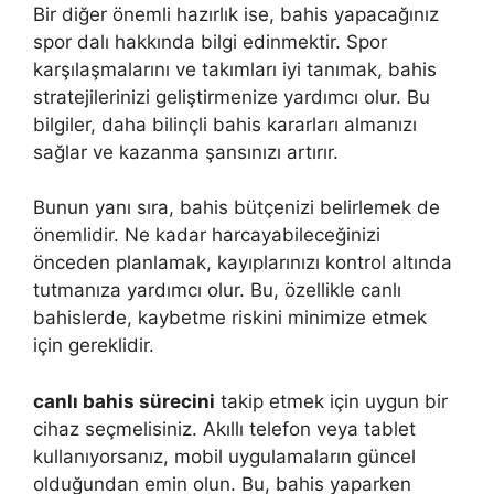
Bir diğer önemli hazırlık ise, bahis yapacağınız
spor dalı hakkında bilgi edinmektir. Spor
karşılaşmalarını ve takımları iyi tanımak, bahis
stratejilerinizi geliştirmenize yardımcı olur. Bu
bilgiler, daha bilinçli bahis kararları almanızı
sağlar ve kazanma şansınızı artırır.
Bunun yanı sıra, bahis bütçenizi belirlemek de
önemlidir. Ne kadar harcayabileceğinizi
önceden planlamak, kayıplarınızı kontrol altında
tutmanıza yardımcı olur. Bu, özellikle canlı
bahislerde, kaybetme riskini minimize etmek
için gereklidir.
canlı bahis sürecini
takip etmek için uygun bir
cihaz seçmelisiniz. Akıllı telefon veya tablet
kullanıyorsanız, mobil uygulamaların güncel
olduğundan emin olun. Bu, bahis yaparken