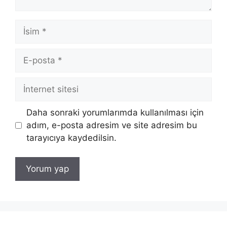
İsim
E-
posta
İnternet
sitesi
Daha sonraki yorumlarımda kullanılması için
adım, e-posta adresim ve site adresim bu
tarayıcıya kaydedilsin.