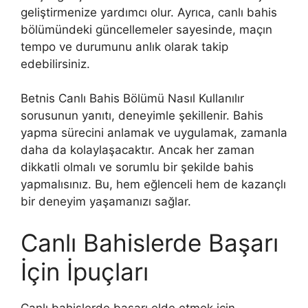
geliştirmenize yardımcı olur. Ayrıca, canlı bahis
bölümündeki güncellemeler sayesinde, maçın
tempo ve durumunu anlık olarak takip
edebilirsiniz.
Betnis Canlı Bahis Bölümü Nasıl Kullanılır
sorusunun yanıtı, deneyimle şekillenir. Bahis
yapma sürecini anlamak ve uygulamak, zamanla
daha da kolaylaşacaktır. Ancak her zaman
dikkatli olmalı ve sorumlu bir şekilde bahis
yapmalısınız. Bu, hem eğlenceli hem de kazançlı
bir deneyim yaşamanızı sağlar.
Canlı Bahislerde Başarı
İçin İpuçları
Canlı bahislerde başarı elde etmek için,