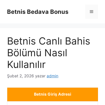
İçeriğe
atla
Betnis Bedava Bonus
Menü
Betnis Canlı Bahis
Bölümü Nasıl
Kullanılır
Şubat 2, 2026
yazar
admin
Betnis Giriş Adresi