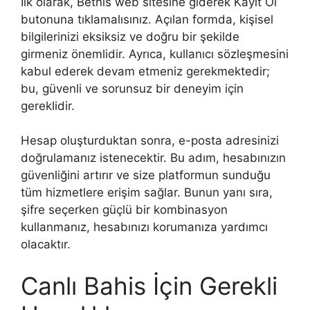
İlk olarak, Betnis web sitesine giderek Kayıt Ol
butonuna tıklamalısınız. Açılan formda, kişisel
bilgilerinizi eksiksiz ve doğru bir şekilde
girmeniz önemlidir. Ayrıca, kullanıcı sözleşmesini
kabul ederek devam etmeniz gerekmektedir;
bu, güvenli ve sorunsuz bir deneyim için
gereklidir.
Hesap oluşturduktan sonra, e-posta adresinizi
doğrulamanız istenecektir. Bu adım, hesabınızın
güvenliğini artırır ve size platformun sunduğu
tüm hizmetlere erişim sağlar. Bunun yanı sıra,
şifre seçerken güçlü bir kombinasyon
kullanmanız, hesabınızı korumanıza yardımcı
olacaktır.
Canlı Bahis İçin Gerekli