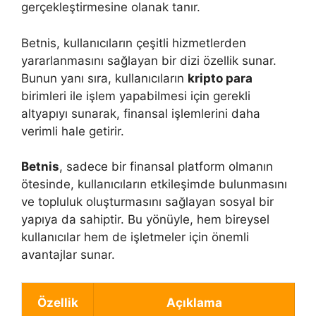
gerçekleştirmesine olanak tanır.
Betnis, kullanıcıların çeşitli hizmetlerden
yararlanmasını sağlayan bir dizi özellik sunar.
Bunun yanı sıra, kullanıcıların
kripto para
birimleri ile işlem yapabilmesi için gerekli
altyapıyı sunarak, finansal işlemlerini daha
verimli hale getirir.
Betnis
, sadece bir finansal platform olmanın
ötesinde, kullanıcıların etkileşimde bulunmasını
ve topluluk oluşturmasını sağlayan sosyal bir
yapıya da sahiptir. Bu yönüyle, hem bireysel
kullanıcılar hem de işletmeler için önemli
avantajlar sunar.
Özellik
Açıklama