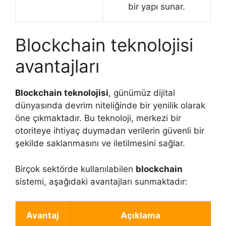
bir yapı sunar.
Blockchain teknolojisi
avantajları
Blockchain teknolojisi
, günümüz dijital
dünyasında devrim niteliğinde bir yenilik olarak
öne çıkmaktadır. Bu teknoloji, merkezi bir
otoriteye ihtiyaç duymadan verilerin güvenli bir
şekilde saklanmasını ve iletilmesini sağlar.
Birçok sektörde kullanılabilen
blockchain
sistemi, aşağıdaki avantajları sunmaktadır:
Avantaj
Açıklama