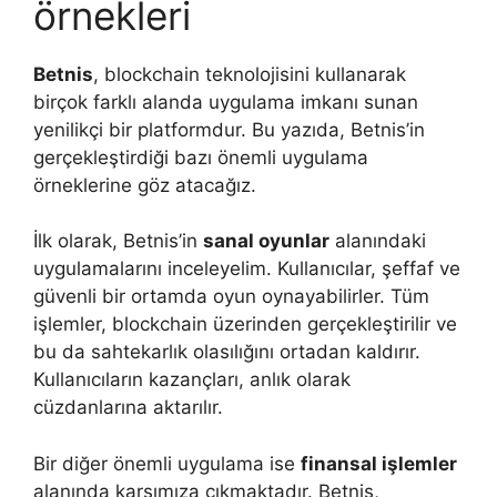
örnekleri
Betnis
, blockchain teknolojisini kullanarak
birçok farklı alanda uygulama imkanı sunan
yenilikçi bir platformdur. Bu yazıda, Betnis’in
gerçekleştirdiği bazı önemli uygulama
örneklerine göz atacağız.
İlk olarak, Betnis’in
sanal oyunlar
alanındaki
uygulamalarını inceleyelim. Kullanıcılar, şeffaf ve
güvenli bir ortamda oyun oynayabilirler. Tüm
işlemler, blockchain üzerinden gerçekleştirilir ve
bu da sahtekarlık olasılığını ortadan kaldırır.
Kullanıcıların kazançları, anlık olarak
cüzdanlarına aktarılır.
Bir diğer önemli uygulama ise
finansal işlemler
alanında karşımıza çıkmaktadır. Betnis,