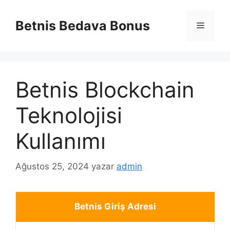
İçeriğe
atla
Betnis Bedava Bonus
Menü
Betnis Blockchain
Teknolojisi
Kullanımı
Ağustos 25, 2024
yazar
admin
Betnis Giriş Adresi