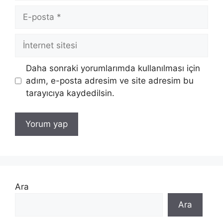
E-
posta
İnternet
sitesi
Daha sonraki yorumlarımda kullanılması için
adım, e-posta adresim ve site adresim bu
tarayıcıya kaydedilsin.
Ara
Ara