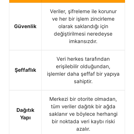
Veriler, şifreleme ile korunur
ve her bir işlem zincirleme
Güvenlik
olarak saklandığı için
değiştirilmesi neredeyse
imkansızdır.
Veri herkes tarafından
erişilebilir olduğundan,
Şeffaflık
işlemler daha şeffaf bir yapıya
sahiptir.
Merkezi bir otorite olmadan,
tüm veriler dağıtık bir ağda
Dağıtık
saklanır ve böylece herhangi
Yapı
bir noktada veri kaybı riski
azalır.