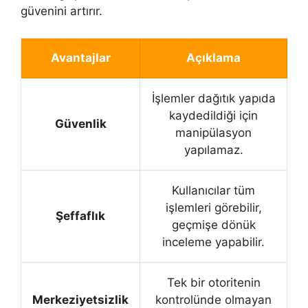
güvenini artırır.
Avantajlar
Açıklama
İşlemler dağıtık yapıda
kaydedildiği için
Güvenlik
manipülasyon
yapılamaz.
Kullanıcılar tüm
işlemleri görebilir,
Şeffaflık
geçmişe dönük
inceleme yapabilir.
Tek bir otoritenin
Merkeziyetsizlik
kontrolünde olmayan