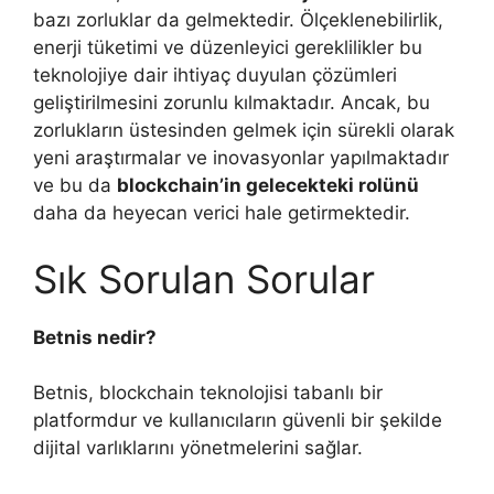
bazı zorluklar da gelmektedir. Ölçeklenebilirlik,
enerji tüketimi ve düzenleyici gereklilikler bu
teknolojiye dair ihtiyaç duyulan çözümleri
geliştirilmesini zorunlu kılmaktadır. Ancak, bu
zorlukların üstesinden gelmek için sürekli olarak
yeni araştırmalar ve inovasyonlar yapılmaktadır
ve bu da
blockchain’in gelecekteki rolünü
daha da heyecan verici hale getirmektedir.
Sık Sorulan Sorular
Betnis nedir?
Betnis, blockchain teknolojisi tabanlı bir
platformdur ve kullanıcıların güvenli bir şekilde
dijital varlıklarını yönetmelerini sağlar.