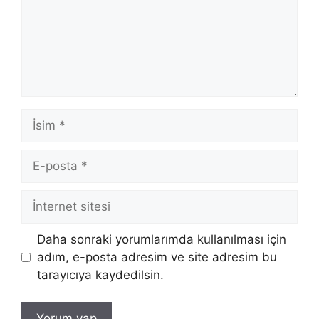
İsim
E-
posta
İnternet
sitesi
Daha sonraki yorumlarımda kullanılması için
adım, e-posta adresim ve site adresim bu
tarayıcıya kaydedilsin.