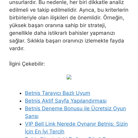
unsurlardır. Bu nedenle, her biri dikkatle analiz
edilmeli ve takip edilmelidir. Ayrıca, bu kriterlerin
birbirleriyle olan ilişkileri de önemlidir. Örneğin,
yüksek başarı oranına sahip bir strateji,
genellikle daha istikrarlı bahisler yapmanızı
sağlar. Sıklıkla başarı oranınızı izlemekte fayda
vardır.
İlgini Çekebilir:
Betnis Tarayıcı Bazlı Uyum
Betnis Aktif Sayfa Yapılandırması
Betnis Deneme Bonusu ile Ücretsiz Oyun
Şansı
VIP Bell Link Nerede Oynanır Betnis: Sizin
İçin En İyi Tercih