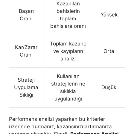
Kazanılan
Başarı
bahislerin
Yüksek
Oranı
toplam
bahislere oranı
Toplam kazanç
Kar/Zarar
ve kayıpların
Orta
Oranı
analizi
Kullanılan
Strateji
stratejilerin ne
Uygulama
Düşük
sıklıkla
Sıklığı
uygulandığı
Performans analizi yaparken bu kriterler
üzerinde durmanız, kazancınızı artırmanıza
yardımcı olacaktır. Şimdi,
Performans Analizi