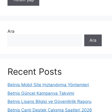
Ara
Ara
Recent Posts
Betnis Mobil Site Hızlandırma Yöntemleri
Betnis Güncel Kampanya Takvimi
Betnis Lisans Bilgisi ve Güvenilirlik Raporu
Betnis Canlı Destek Çalışma Saatleri 2026