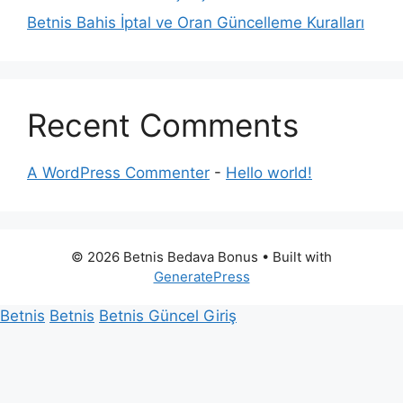
Betnis Bahis İptal ve Oran Güncelleme Kuralları
Recent Comments
A WordPress Commenter
-
Hello world!
© 2026 Betnis Bedava Bonus
• Built with
GeneratePress
Betnis
Betnis
Betnis Güncel Giriş