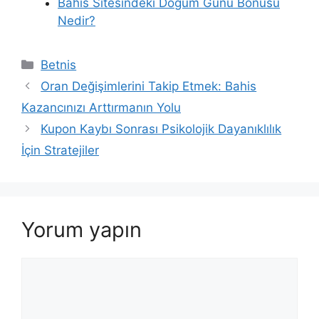
Bahis Sitesindeki Doğum Günü Bonusu
Nedir?
Kategoriler
Betnis
Oran Değişimlerini Takip Etmek: Bahis
Kazancınızı Arttırmanın Yolu
Kupon Kaybı Sonrası Psikolojik Dayanıklılık
İçin Stratejiler
Yorum yapın
Yorum