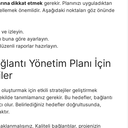
rına dikkat etmek
gerekir. Planınızı uyguladıktan
ellemek önemlidir. Aşağıdaki noktaları göz önünde
ve izleyin.
zı buna göre ayarlayın.
üzenli raporlar hazırlayın.
ağlantı Yönetim Planı İçin
ler
oluşturmak için etkili stratejiler geliştirmek
 şekilde tanımlamanız gerekir. Bu hedefler, bağlantı
ı olur. Belirlediğiniz hedefler doğrultusunda,
ktır.
daklanmalısınız. Kaliteli bağlantılar, projenizin