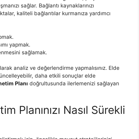
laşmanızı sağlar. Bağlantı kaynaklarınızı
talar, kaliteli bağlantılar kurmanıza yardımcı
apmak.
aşımı yapmak.
lenmesini sağlamak.
olarak analiz ve değerlendirme yapmalısınız. Elde
 güncelleyebilir, daha etkili sonuçlar elde
netim Planı
doğrultusunda ilerlemenizi sağlayan
im Planınızı Nasıl Sürekli