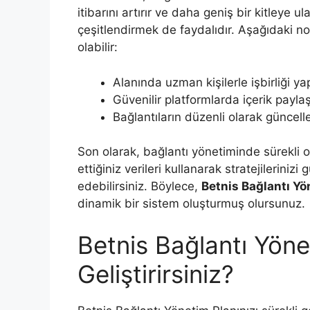
itibarını artırır ve daha geniş bir kitleye u
çeşitlendirmek de faydalıdır. Aşağıdaki nok
olabilir:
Alanında uzman kişilerle işbirliği y
Güvenilir platformlarda içerik payl
Bağlantıların düzenli olarak güncel
Son olarak, bağlantı yönetiminde sürekli 
ettiğiniz verileri kullanarak stratejilerinizi
edebilirsiniz. Böylece,
Betnis Bağlantı Yö
dinamik bir sistem oluşturmuş olursunuz.
Betnis Bağlantı Yönet
Geliştirirsiniz?