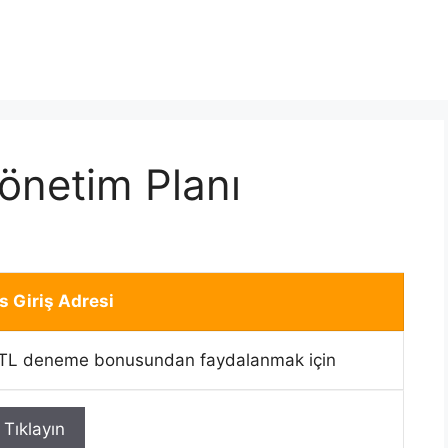
Yönetim Planı
s Giriş Adresi
00 TL deneme bonusundan faydalanmak için
Tıklayın