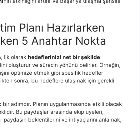
nı
nın etkinliğini artırır ve başarıya ulaşma şansını
tim Planı Hazırlarken
eken 5 Anahtar Nokta
, ilk olarak
hedeflerinizi net bir şekilde
lini oluşturur ve sürecin yönünü belirler. Örneğin,
kışını optimize etmek gibi spesifik hedefler
dikten sonra, bu hedeflere ulaşmak için gerekli
k bir adımdır. Planın uygulanmasında etkili olacak
klidir. Bu paydaşlar arasında ekip üyeleri,
bir paydaşın beklentilerini ve ihtiyaçlarını anlamak,