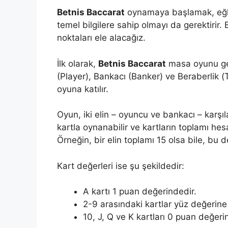
Betnis Baccarat
oynamaya başlamak, eğlen
temel bilgilere sahip olmayı da gerektirir
noktaları ele alacağız.
İlk olarak,
Betnis Baccarat
masa oyunu gen
(Player), Bankacı (Banker) ve Beraberlik (
oyuna katılır.
Oyun, iki elin – oyuncu ve bankacı – karşılaş
kartla oynanabilir ve kartların toplamı hes
Örneğin, bir elin toplamı 15 olsa bile, bu d
Kart değerleri ise şu şekildedir:
A kartı 1 puan değerindedir.
2-9 arasındaki kartlar yüz değerine 
10, J, Q ve K kartları 0 puan değeri