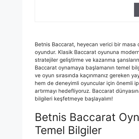
Betnis Baccarat, heyecan verici bir masa 
oyundur. Klasik Baccarat oyununa modern 
stratejiler geliştirme ve kazanma şansları
Baccarat oynamaya başlamanın temel bilgiler
ve oyun sırasında kaçınmanız gereken yay
hem de deneyimli oyuncular için önemli ipu
artırmayı hedefliyoruz. Baccarat dünyasın
bilgileri keşfetmeye başlayalım!
Betnis Baccarat Oy
Temel Bilgiler