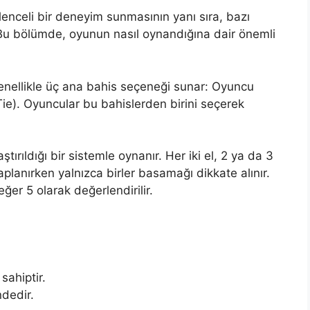
celi bir deneyim sunmasının yanı sıra, bazı
. Bu bölümde, oyunun nasıl oynandığına dair önemli
ellikle üç ana bahis seçeneği sunar: Oyuncu
Tie). Oyuncular bu bahislerden birini seçerek
tırıldığı bir sistemle oynanır. Her iki el, 2 ya da 3
aplanırken yalnızca birler basamağı dikkate alınır.
eğer 5 olarak değerlendirilir.
sahiptir.
ndedir.