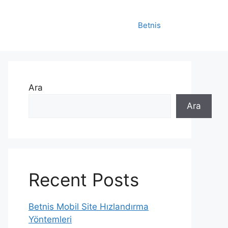
Betnis
Ara
Ara
Recent Posts
Betnis Mobil Site Hızlandırma
Yöntemleri