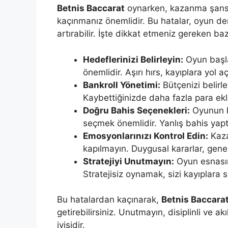
Betnis Baccarat
oynarken, kazanma şansın
kaçınmanız önemlidir. Bu hatalar, oyun dene
artırabilir. İşte dikkat etmeniz gereken baz
Hedeflerinizi Belirleyin:
Oyun başla
önemlidir. Aşırı hırs, kayıplara yol aç
Bankroll Yönetimi:
Bütçenizi belirl
Kaybettiğinizde daha fazla para ek
Doğru Bahis Seçenekleri:
Oyunun ku
seçmek önemlidir. Yanlış bahis yaptığ
Emosyonlarınızı Kontrol Edin:
Kaza
kapılmayın. Duygusal kararlar, genel
Stratejiyi Unutmayın:
Oyun esnasınd
Stratejisiz oynamak, sizi kayıplara s
Bu hatalardan kaçınarak,
Betnis Baccara
getirebilirsiniz. Unutmayın, disiplinli ve ak
iyisidir.