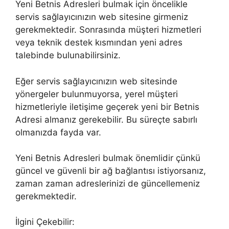
Yeni Betnis Adresleri bulmak için öncelikle
servis sağlayıcınızın web sitesine girmeniz
gerekmektedir. Sonrasında müşteri hizmetleri
veya teknik destek kısmından yeni adres
talebinde bulunabilirsiniz.
Eğer servis sağlayıcınızın web sitesinde
yönergeler bulunmuyorsa, yerel müşteri
hizmetleriyle iletişime geçerek yeni bir Betnis
Adresi almanız gerekebilir. Bu süreçte sabırlı
olmanızda fayda var.
Yeni Betnis Adresleri bulmak önemlidir çünkü
güncel ve güvenli bir ağ bağlantısı istiyorsanız,
zaman zaman adreslerinizi de güncellemeniz
gerekmektedir.
İlgini Çekebilir: