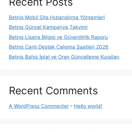
Recent Posts
Betnis Mobil Site Hızlandırma Yöntemleri
Betnis Güncel Kampanya Takvimi
Betnis Lisans Bilgisi ve Güvenilirlik Raporu
Betnis Canlı Destek Çalışma Saatleri 2026
Betnis Bahis İptal ve Oran Güncelleme Kuralları
Recent Comments
A WordPress Commenter
-
Hello world!