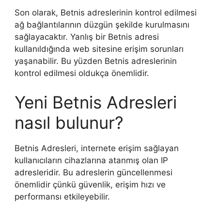
Son olarak, Betnis adreslerinin kontrol edilmesi
ağ bağlantılarının düzgün şekilde kurulmasını
sağlayacaktır. Yanlış bir Betnis adresi
kullanıldığında web sitesine erişim sorunları
yaşanabilir. Bu yüzden Betnis adreslerinin
kontrol edilmesi oldukça önemlidir.
Yeni Betnis Adresleri
nasıl bulunur?
Betnis Adresleri, internete erişim sağlayan
kullanıcıların cihazlarına atanmış olan IP
adresleridir. Bu adreslerin güncellenmesi
önemlidir çünkü güvenlik, erişim hızı ve
performansı etkileyebilir.