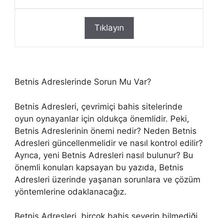
Tıklayın
Betnis Adreslerinde Sorun Mu Var?
Betnis Adresleri, çevrimiçi bahis sitelerinde
oyun oynayanlar için oldukça önemlidir. Peki,
Betnis Adreslerinin önemi nedir? Neden Betnis
Adresleri güncellenmelidir ve nasıl kontrol edilir?
Ayrıca, yeni Betnis Adresleri nasıl bulunur? Bu
önemli konuları kapsayan bu yazıda, Betnis
Adresleri üzerinde yaşanan sorunlara ve çözüm
yöntemlerine odaklanacağız.
Betnis Adresleri, birçok bahis severin bilmediği