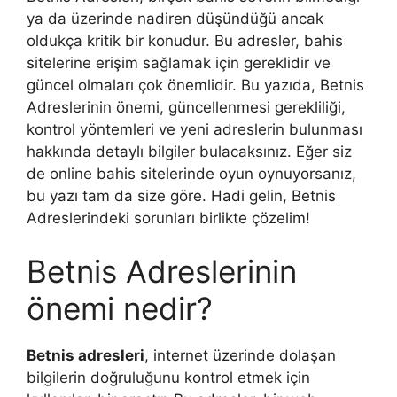
ya da üzerinde nadiren düşündüğü ancak
oldukça kritik bir konudur. Bu adresler, bahis
sitelerine erişim sağlamak için gereklidir ve
güncel olmaları çok önemlidir. Bu yazıda, Betnis
Adreslerinin önemi, güncellenmesi gerekliliği,
kontrol yöntemleri ve yeni adreslerin bulunması
hakkında detaylı bilgiler bulacaksınız. Eğer siz
de online bahis sitelerinde oyun oynuyorsanız,
bu yazı tam da size göre. Hadi gelin, Betnis
Adreslerindeki sorunları birlikte çözelim!
Betnis Adreslerinin
önemi nedir?
Betnis adresleri
, internet üzerinde dolaşan
bilgilerin doğruluğunu kontrol etmek için