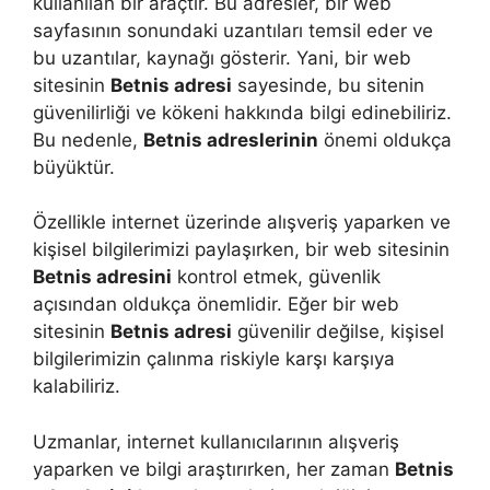
kullanılan bir araçtır. Bu adresler, bir web
sayfasının sonundaki uzantıları temsil eder ve
bu uzantılar, kaynağı gösterir. Yani, bir web
sitesinin
Betnis adresi
sayesinde, bu sitenin
güvenilirliği ve kökeni hakkında bilgi edinebiliriz.
Bu nedenle,
Betnis adreslerinin
önemi oldukça
büyüktür.
Özellikle internet üzerinde alışveriş yaparken ve
kişisel bilgilerimizi paylaşırken, bir web sitesinin
Betnis adresini
kontrol etmek, güvenlik
açısından oldukça önemlidir. Eğer bir web
sitesinin
Betnis adresi
güvenilir değilse, kişisel
bilgilerimizin çalınma riskiyle karşı karşıya
kalabiliriz.
Uzmanlar, internet kullanıcılarının alışveriş
yaparken ve bilgi araştırırken, her zaman
Betnis