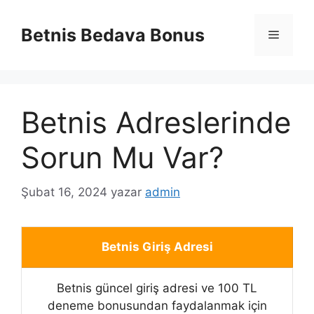
İçeriğe
atla
Betnis Bedava Bonus
Menü
Betnis Adreslerinde
Sorun Mu Var?
Şubat 16, 2024
yazar
admin
Betnis Giriş Adresi
Betnis güncel giriş adresi ve 100 TL
deneme bonusundan faydalanmak için