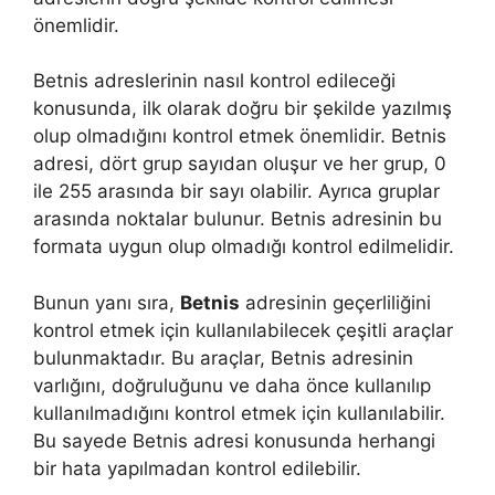
önemlidir.
Betnis adreslerinin nasıl kontrol edileceği
konusunda, ilk olarak doğru bir şekilde yazılmış
olup olmadığını kontrol etmek önemlidir. Betnis
adresi, dört grup sayıdan oluşur ve her grup, 0
ile 255 arasında bir sayı olabilir. Ayrıca gruplar
arasında noktalar bulunur. Betnis adresinin bu
formata uygun olup olmadığı kontrol edilmelidir.
Bunun yanı sıra,
Betnis
adresinin geçerliliğini
kontrol etmek için kullanılabilecek çeşitli araçlar
bulunmaktadır. Bu araçlar, Betnis adresinin
varlığını, doğruluğunu ve daha önce kullanılıp
kullanılmadığını kontrol etmek için kullanılabilir.
Bu sayede Betnis adresi konusunda herhangi
bir hata yapılmadan kontrol edilebilir.